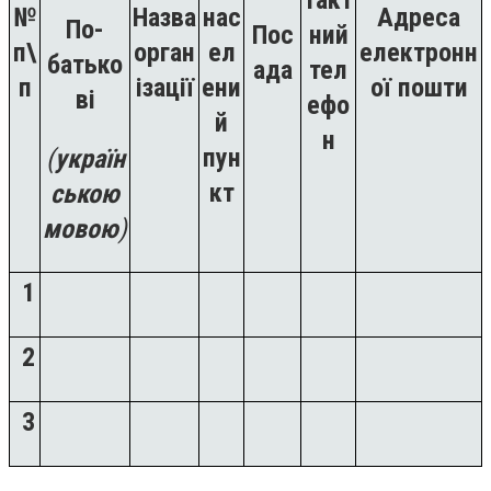
такт
№
Назва
нас
Адреса
По-
Пос
ний
п\
орган
ел
електронн
батько
ада
тел
п
ізації
ени
ої пошти
ві
ефо
й
н
пун
(
україн
кт
ською
мовою
)
1
2
3