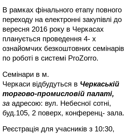
В рамках фінального етапу повного
переходу на електронні закупівлі до
вересня 2016 року в Черкасах
планується проведення 4- х
ознайомчих безкоштовних семінарів
по роботі в системі ProZorro.
С
ем
і
нар
и
в
м
.
Черкас
и
відбуд
уться
в
Черкаській
торгово-промисловій палаті,
за
адресою: вул. Небесної сотні,
буд.105, 2 поверх, конференц- зала.
Реєстрація для учасників з 10:30,