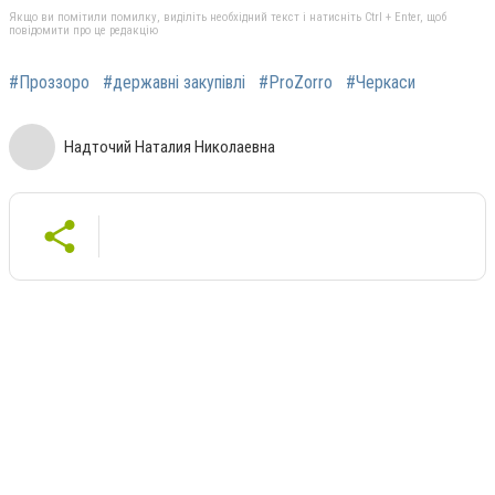
Якщо ви помітили помилку, виділіть необхідний текст і натисніть Ctrl + Enter, щоб
повідомити про це редакцію
#Проззоро
#державні закупівлі
#ProZorro
#Черкаси
Надточий Наталия Николаевна