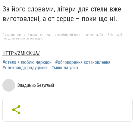
За його словами, літери для стели вже
виготовлені, а от серце – поки що ні.
Якщо ви помітили помилку, виділіть необхідний текст і натисніть Ctrl + Enter, щоб
повідомити про це редакцію
HTTP://ZMI.CK.UA/
#стела я люблю черкаси
#обговорення встановлення
#олександр радуцький
#микола упир
Владимир Безуглый