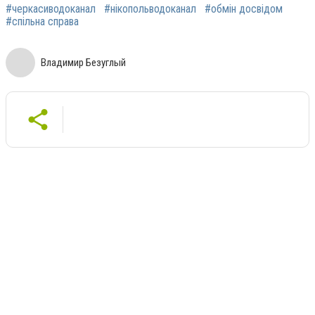
#черкасиводоканал
#нікопольводоканал
#обмін досвідом
#спільна справа
Владимир Безуглый