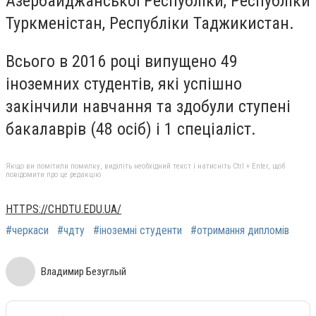
Азербайджанської Республіки, Республіки
Туркменістан, Республіки Таджикистан.
Всього в 2016 році випущено 49
іноземних студентів, які успішно
закінчили навчання та здобули ступені
бакалаврів (48 осіб) і 1 спеціаліст.
Якщо ви помітили помилку, виділіть необхідний текст і натисніть Ctrl + Enter, щоб
повідомити про це редакцію
HTTPS://CHDTU.EDU.UA/
#черкаси
#чдту
#іноземні студенти
#отримання дипломів
Владимир Безуглый