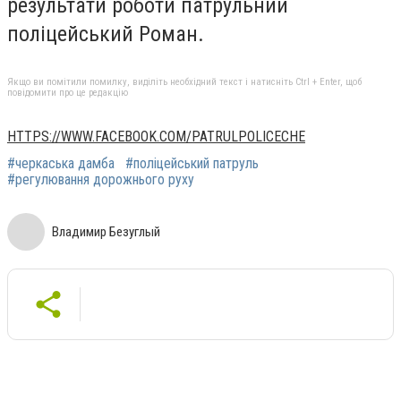
результати роботи патрульний
поліцейський Роман.
Якщо ви помітили помилку, виділіть необхідний текст і натисніть Ctrl + Enter, щоб
повідомити про це редакцію
HTTPS://WWW.FACEBOOK.COM/PATRULPOLICECHE
#черкаська дамба
#поліцейський патруль
#регулювання дорожнього руху
Владимир Безуглый