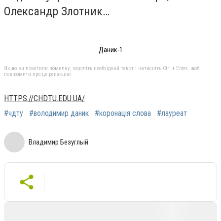
Олександр Злотник…
Даник-1
Якщо ви помітили помилку, виділіть необхідний текст і натисніть Ctrl + Enter, щоб
повідомити про це редакцію
HTTPS://CHDTU.EDU.UA/
#чдту
#володимир даник
#коронація слова
#лауреат
Владимир Безуглый