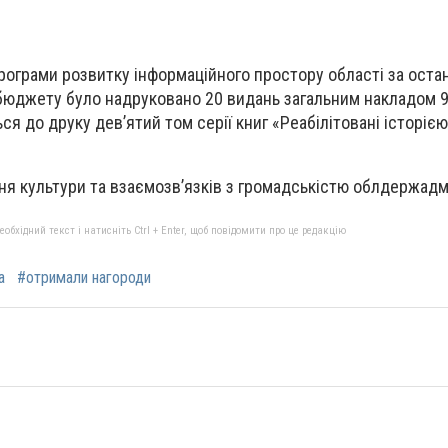
рограми розвитку інформаційного простору області за остан
бюджету було надруковано 20 видань загальним накладом 9
ься до друку дев’ятий том серії книг «Реабілітовані історіє
ня культури та взаємозв’язків з громадськістю облдержадмі
бхідний текст і натисніть Ctrl + Enter, щоб повідомити про це редакцію
а
#отримали нагороди