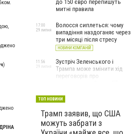
до 150 євро перепишуть
бком.
митні правила
Волосся сиплеться: чому
17:00
дою,
29 липня
випадіння наздоганяє через
три місяці після стресу
роджено
НОВИНИ КОМПАНІЙ
Зустріч Зеленського і
11:56
ич
)
29 липня
Трампа може змінити хід
переговорів про
завершення війни, – FT
ТОП НОВИНИ
джено
Трамп заявив, що США
можуть забрати з
ДРІНА
України «майже все, що