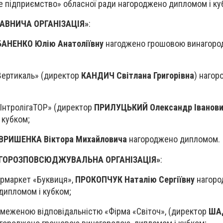
е підприємство» обласної ради нагороджено дипломом і ку
АВНИЧА ОРГАНІЗАЦІЯ»
:
АНЕНКО Юлію Анатоліївну
нагоджено грошовою винагоро
«Вертикаль» (директор
КАНДИЧ Світлана Григорівна
) наго
 «ІнтролігаТОР» (директор
ПРИЛУЦЬКИЙ Олександр Іванов
 кубком;
ВРИШЕНКА Віктора Михайловича
нагороджено дипломом.
ГОРОЗПОВСЮДЖУВАЛЬНА ОРГАНІЗАЦІЯ»
:
ермаркет «Буквиця»,
ПРОКОПЧУК Наталію Сергіївну
нагоро
дипломом і кубком;
обмеженою відповідальністю «Фірма «Світоч», (директор
ША