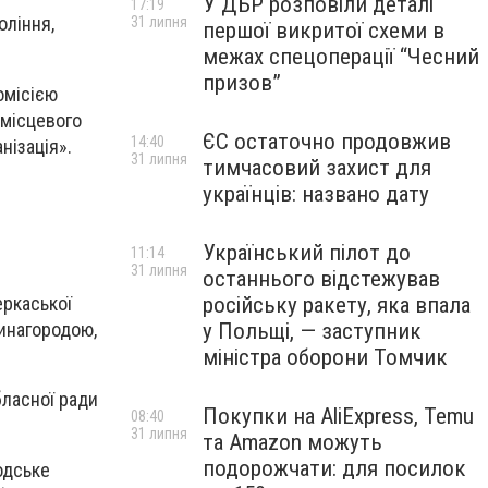
У ДБР розповіли деталі
17:19
оління,
31 липня
першої викритої схеми в
межах спецоперації “Чесний
призов”
омісією
 місцевого
ЄС остаточно продовжив
14:40
нізація».
31 липня
тимчасовий захист для
українців: названо дату
Український пілот до
11:14
31 липня
останнього відстежував
російську ракету, яка впала
еркаської
у Польщі, — заступник
инагородою,
міністра оборони Томчик
бласної ради
Покупки на AliExpress, Temu
08:40
31 липня
та Amazon можуть
подорожчати: для посилок
одське