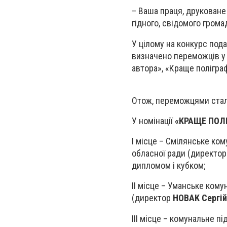
– Ваша праця, друковане
гідного, свідомого грома
У цілому на конкурс пода
визначено переможців у 
автора», «Краще полігра
Отож, переможцями стал
У номінації
«КРАЩЕ ПОЛ
І місце – Смілянське ко
обласної ради (директо
дипломом і кубком;
ІІ місце – Уманське ком
(директор
НОВАК Сергій
ІІІ місце – комунальне 