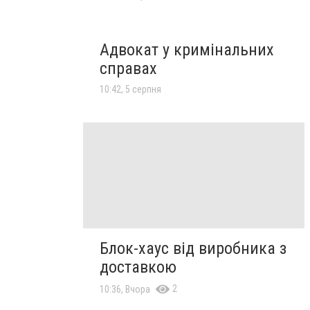
Адвокат у кримінальних
справах
10:42, 5 серпня
Блок-хаус від виробника з
доставкою
2
10:36, Вчора