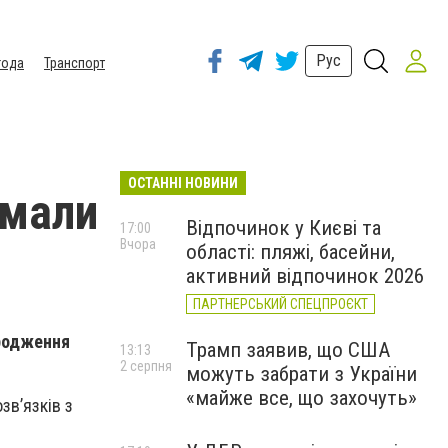
Рус
года
Транспорт
ОСТАННІ НОВИНИ
имали
Відпочинок у Києві та
17:00
Вчора
області: пляжі, басейни,
активний відпочинок 2026
ПАРТНЕРСЬКИЙ СПЕЦПРОЄКТ
ородження
Трамп заявив, що США
13:13
2 серпня
можуть забрати з України
«майже все, що захочуть»
зв’язків з