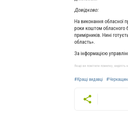
Довідково:
На виконання обласної п
роки коштом обласного 
примірників. Нині готуєт
область».
За інформацією управлін
Якщо ви помітили помилку, виділіть нео
#Кращі видавці
#Черкащин