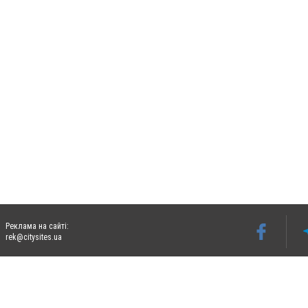
Реклама на сайті:
rek@citysites.ua
Допускається цитування матеріалів без отримання попередньої згоди 0472.ua за умо
гіперпосилання на цитовані статті не нижче другого абзацу в тексті або в якості д
Матеріали з плашками "Новини компаній", "Промо", "Партнерський матеріал", "Партнер