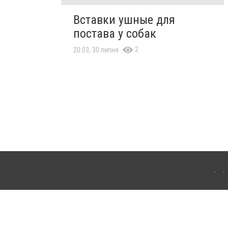
Вставки ушные для
постава у собак
2
20:03, 30 липня
я інтернет-видань обов'язкове розміщення прямого, відкритого для пошукових систем
лама" публікуються на правах реклами.