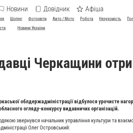
Новини
Довідник
Афіша
лля
Шопінг
Фотозвіти
Авто / Мото
Робота
Нерухомість
По
іста
Новини України
давці Черкащини отр
ркаської облдержадміністрації відбулося урочисте наг
бласного огляду-конкурсу видавничих організацій.
подякою звернувся начальник управління культури та взаємо
міністрації Олег Островський: