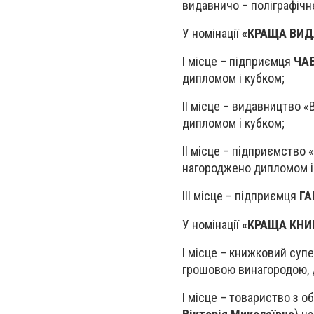
видавничо – поліграфічн
У номінації
«КРАЩА ВИД
І місце – підприємця
ЧАБ
дипломом і кубком;
ІІ місце – видавництво 
дипломом і кубком;
ІІ місце – підприємство
нагороджено дипломом і
ІІІ місце – підприємця
ГА
У номінації
«КРАЩА КНИ
І місце – книжковий суп
грошовою винагородою, 
І місце – товариство з 