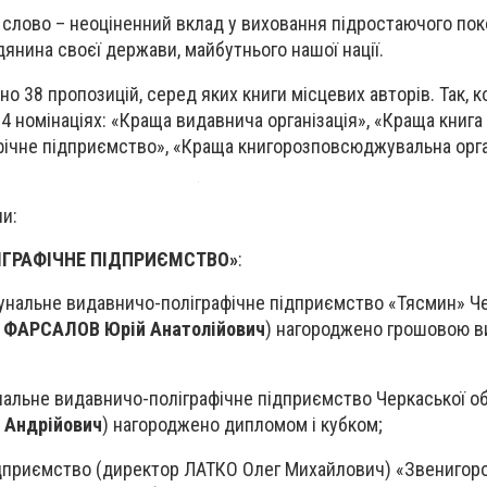
 слово – неоціненний вклад у виховання підростаючого пок
дянина своєї держави, майбутнього нашої нації.
но 38 пропозицій, серед яких книги місцевих авторів. Так, к
4 номінаціях: «Краща видавнича організація», «Краща книга
фічне підприємство», «Краща книгорозповсюджувальна орга
и:
ІГРАФІЧНЕ ПІДПРИЄМСТВО»
:
мунальне видавничо-поліграфічне підприємство «Тясмин» Ч
р
ФАРСАЛОВ Юрій Анатолійович
) нагороджено грошовою в
унальне видавничо-поліграфічне підприємство Черкаської о
 Андрійович
) нагороджено дипломом і кубком;
підприємство (директор ЛАТКО Олег Михайлович) «Звенигор