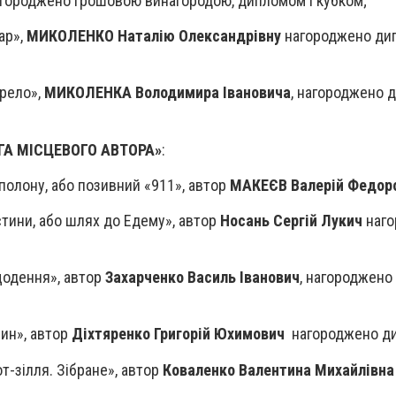
агороджено грошовою винагородою, дипломом і кубком;
ар»,
МИКОЛЕНКО Наталію Олександрівну
нагороджено ди
ерело»,
МИКОЛЕНКА Володимира Івановича
, нагороджено 
ГА МІСЦЕВОГО АВТОРА»
:
в полону, або позивний «911», автор
МАКЕЄВ Валерій Федор
 істини, або шлях до Едему», автор
Носань Сергій Лукич
наго
 щодення», автор
Захарченко Василь Іванович
, нагороджено
млин», автор
Діхтяренко Григорій Юхимович
нагороджено д
от-зілля. Зібране», автор
Коваленко Валентина Михайлівна