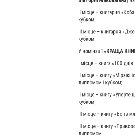
Вікторія Миколаївна
) н
ІІ місце – книгарня «Кобз
кубком;
ІІІ місце – книгарня «Дж
кубком.
У номінації
«КРАЩА КНИ
І місце – книга «100 дні
ІІ місце – книгу «Міражі
дипломом і кубком;
ІІ місце – книгу «Уперте
кубком;
ІІІ місце – книгу «Богів 
ІІІ місце – книгу «Привор
дипломом.