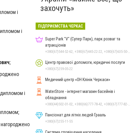
захочуть»
пломом і
ПІДПРИЄМСТВА ЧЕРКАС
дипломом і
Super Park "V" (Супер Парк), парк розваг та
атракціонів
+380(67)544-52-62, +380(67)445-22-22, +380(67)635-50-50
ович
;
Центр правової допомоги, юридичні послуги
+380(67)259-05-22
роджено
Медичний центр «ОН Клінік Черкаси»
WaterStore - інтернет магазин басейнів і
 дипломом і
обладнання
+380(44)502-01-02, +380(66)777-78-42, +380(67)777-82-19, +380(67)890-80-80, +380(73)890-80-80, +380(44)502-01-03
ипломом;
Пансіонат для літніх людей Грааль
+380(67)255-11-55
нагороджено
Система сповіщення населення