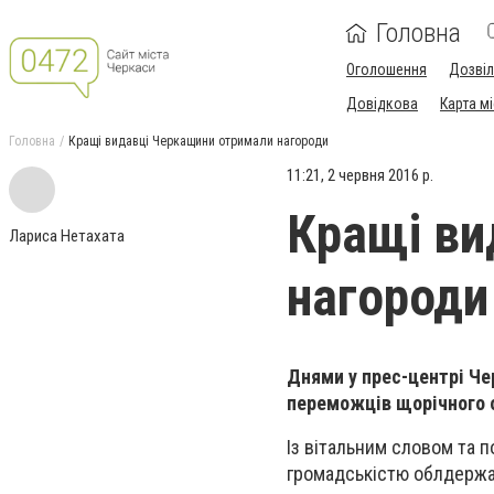
Головна
Оголошення
Дозві
Довідкова
Карта м
Головна
Кращі видавці Черкащини отримали нагороди
11:21, 2 червня 2016 р.
Кращі ви
Лариса Нетахата
нагороди
Днями у прес-центрі Че
переможців щорічного о
Із вітальним словом та 
громадськістю облдержад