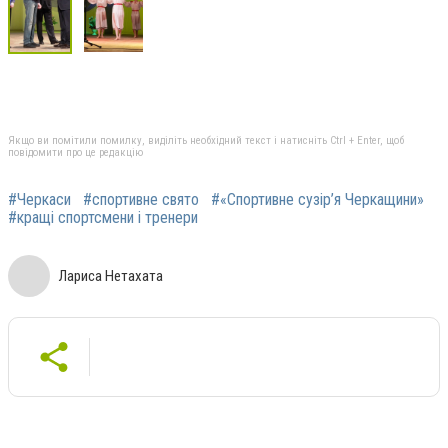
Якщо ви помітили помилку, виділіть необхідний текст і натисніть Ctrl + Enter, щоб
повідомити про це редакцію
#Черкаси
#спортивне свято
#«Спортивне сузір’я Черкащини»
#кращі спортсмени і тренери
Лариса Нетахата