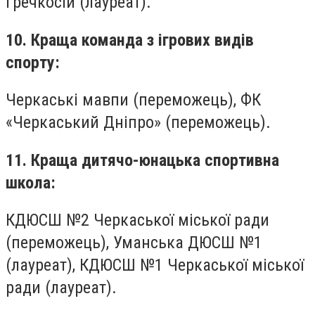
Гречкосій (лауреат).
10. Краща команда з ігрових видів
спорту:
Черкаські мавпи (переможець), ФК
«Черкаський Дніпро» (переможець).
11. Краща дитячо-юнацька спортивна
школа:
КДЮСШ №2 Черкаської міської ради
(переможець), Уманська ДЮСШ №1
(лауреат), КДЮСШ №1 Черкаської міської
ради (лауреат).