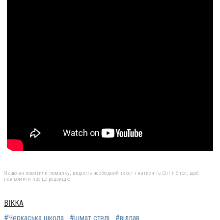
Якщо ви помітили помилку, виділіть необхідний текст і натисніть Ctrl + Enter, щоб
повідомити про це редакцію
ВІККА
#Черкаська школа
#шмат стелі
#відпав