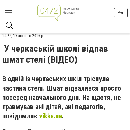
Рус
14:25, 17 лютого 2016 р.
У черкаській школі відпав
шмат стелі (ВІДЕО)
В одній із черкаських шкіл тріснула
частина стелі. Шмат відвалився просто
посеред навчального дня. На щастя, не
травмував ані дітей, ані педагогів,
повідомляє
vikka.ua
.