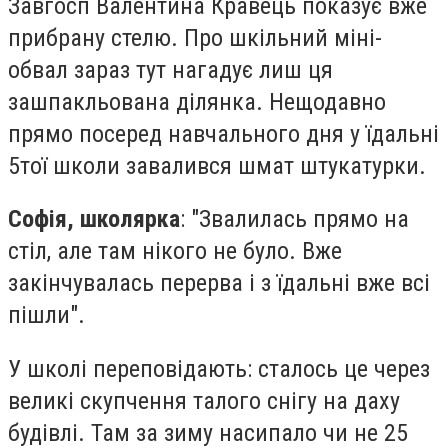
Завгосп Валентина Кравець показує вже
прибрану стелю. Про шкільний міні-
обвал зараз тут нагадує лиш ця
зашпакльована ділянка. Нещодавно
прямо посеред навчального дня у їдальні
5тої школи завалився шмат штукатурки.
Софія, школярка
: "Звалилась прямо на
стіл, але там нікого не було. Вже
закінчувалась перерва і з їдальні вже всі
пішли".
У школі переповідають: сталось це через
великі скупчення талого снігу на даху
будівлі. Там за зиму насипало чи не 25