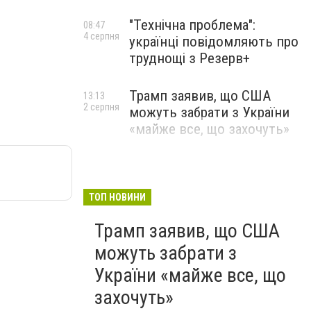
"Технічна проблема":
08:47
4 серпня
українці повідомляють про
труднощі з Резерв+
Трамп заявив, що США
13:13
2 серпня
можуть забрати з України
«майже все, що захочуть»
ТОП НОВИНИ
Трамп заявив, що США
можуть забрати з
України «майже все, що
захочуть»