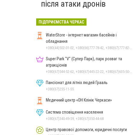
після атаки дронів
ПІДПРИЄМСТВА ЧЕРКАС
WaterStore - інтернет магазин басейнів і
обладнання
+380(44)502-01-02, +380(66)777-78-42, +380(67)777-82-19, +380(67)890-80-80, +380(73)890-80-80, +380(44)502-01-03
Super Park "V" (Супер Парк), парк розваг та
атракціонів
+380(67)544-52-62, +380(67)445-22-22, +380(67)635-50-50
Пансіонат для літніх людей Грааль
+380(67)255-11-55
Медичний центр «ОН Клінік Черкаси»
Система сповіщення населення
+380(67)340-49-59, +380(67)350-44-68
Центр правової допомоги, юридичні послуги