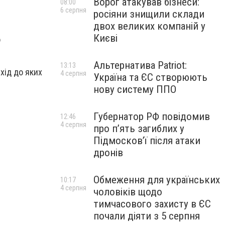
Ворог атакував бізнеси:
08:00
6 серпня
росіяни знищили склади
двох великих компаній у
Києві
о
Альтернатива Patriot:
13:13
хід до яких
4 серпня
Україна та ЄС створюють
нову систему ППО
Губернатор РФ повідомив
12:46
4 серпня
про п’ять загиблих у
Підмосков’ї після атаки
дронів
Обмеження для українських
10:17
4 серпня
чоловіків щодо
тимчасового захисту в ЄС
почали діяти з 5 серпня