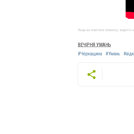
Якщо ви помітили помилку, виділіть нео
ВЕЧІРНЯ УМАНЬ
#Черкащина
#Умань
#від