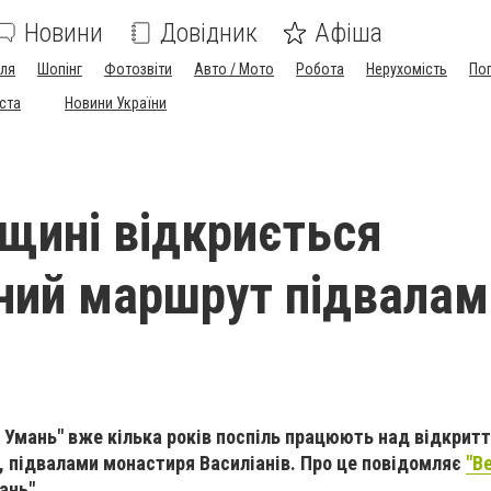
Новини
Довідник
Афіша
лля
Шопінг
Фотозвіти
Авто / Мото
Робота
Нерухомість
По
іста
Новини України
щині відкриється
ний маршрут підвалам
 Умань" вже кілька років поспіль працюють над відкрит
 підвалами монастиря Василіанів. Про це повідомляє
"В
ань".