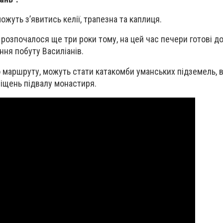
жуть з’явитись келії, трапезна та каплиця.
озпочалося ще три роки тому, на цей час печери готові д
ння побуту Василіанів.
маршруту, можуть стати катакомби уманських підземель, в
іщень підвалу монастиря.