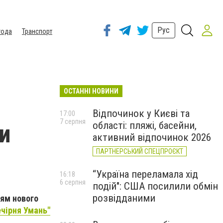
Рус
года
Транспорт
ОСТАННІ НОВИНИ
Відпочинок у Києві та
17:00
7 серпня
області: пляжі, басейни,
и
активний відпочинок 2026
ПАРТНЕРСЬКИЙ СПЕЦПРОЄКТ
“Україна переламала хід
16:18
6 серпня
подій": США посилили обмін
розвідданими
тям нового
ечірня Умань"