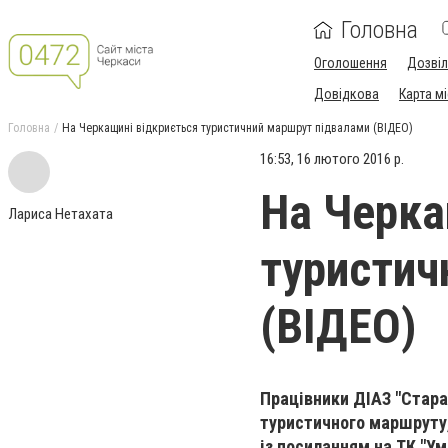
Головна
Оголошення
Дозві
Довідкова
Карта м
Головна
На Черкащині відкриється туристичний маршрут підвалами (ВІДЕО)
16:53, 16 лютого 2016 р.
На Черка
Лариса Нетахата
туристич
(ВІДЕО)
Працівники ДІАЗ "Стара
туристичного маршруту,
із посиланням на ТК "Ум