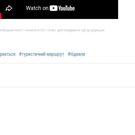
бхідний текст і натисніть Ctrl + Enter, щоб повідомити про це редакцію
криється
#туристичний маршрут
#підвали