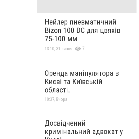
Нейлер пневматичний
Bizon 100 DC для цвяхів
75-100 мм
7
13:10, 31 липня
Оренда маніпулятора в
Києві та Київській
області.
10:37, Вчора
Досвідчений
кримінальний адвокат у