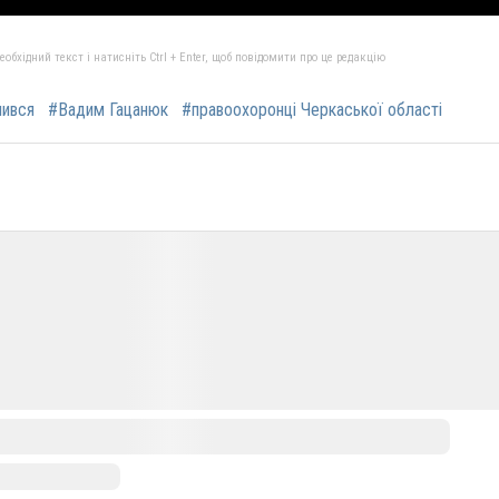
бхідний текст і натисніть Ctrl + Enter, щоб повідомити про це редакцію
чився
#Вадим Гацанюк
#правоохоронці Черкаської області