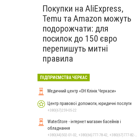
Покупки на AliExpress,
Temu та Amazon можуть
подорожчати: для
посилок до 150 євро
перепишуть митні
правила
ПІДПРИЄМСТВА ЧЕРКАС
Медичний центр «ОН Клінік Черкаси»
Центр правової допомоги, юридичні послуги
+380(67)259-05-22
WaterStore - інтернет магазин басейнів і
обладнання
+380(44)502-01-02, +380(66)777-78-42, +380(67)777-82-19, +380(67)890-80-80, +380(73)890-80-80, +380(44)502-01-03