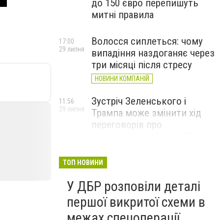
до 150 євро перепишуть
митні правила
Волосся сиплеться: чому
17:00
29 липня
випадіння наздоганяє через
три місяці після стресу
НОВИНИ КОМПАНІЙ
Зустріч Зеленського і
11:56
29 липня
Трампа може змінити хід
переговорів про
завершення війни, – FT
ТОП НОВИНИ
У ДБР розповіли деталі
першої викритої схеми в
межах спецоперації