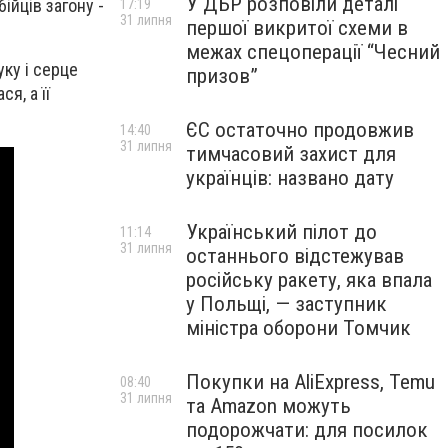
У ДБР розповіли деталі
ійців загону -
17:19
31 липня
першої викритої схеми в
межах спецоперації “Чесний
ку і серце
призов”
я, а її
ЄС остаточно продовжив
14:40
31 липня
тимчасовий захист для
українців: названо дату
Український пілот до
11:14
31 липня
останнього відстежував
російську ракету, яка впала
у Польщі, — заступник
міністра оборони Томчик
Покупки на AliExpress, Temu
08:40
31 липня
та Amazon можуть
подорожчати: для посилок