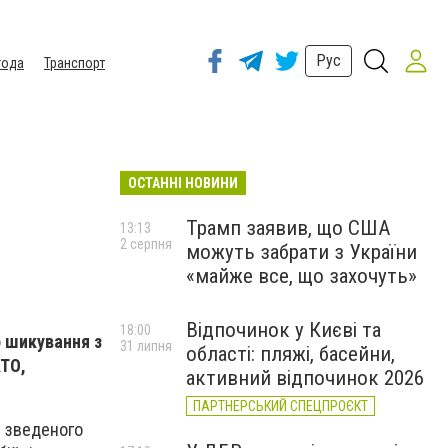
Рус
года
Транспорт
ОСТАННІ НОВИНИ
Трамп заявив, що США
13:13
2 серпня
можуть забрати з України
«майже все, що захочуть»
Відпочинок у Києві та
18:00
о шикування з
31 липня
області: пляжі, басейни,
АТО,
активний відпочинок 2026
ПАРТНЕРСЬКИЙ СПЕЦПРОЄКТ
я зведеного