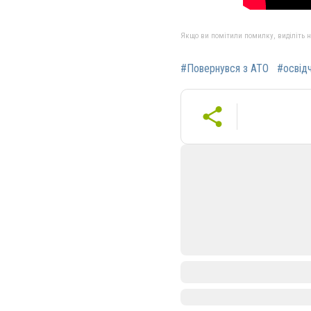
Якщо ви помітили помилку, виділіть нео
#Повернувся з АТО
#освід