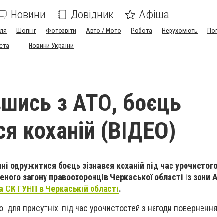
Новини
Довідник
Афіша
лля
Шопінг
Фотозвіти
Авто / Мото
Робота
Нерухомість
По
іста
Новини України
шись з АТО, боєць
ся коханій (ВІДЕО)
нні одружитися боєць зізнався коханій під час урочистог
ного загону правоохоронців Черкаської області із зони 
 СК ГУНП в Черкаській області
.
 для присутніх під час урочистостей з нагоди поверненн