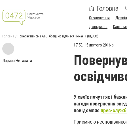
Головна
Оголошення
Дозві
Довідкова
Карта м
Головна
Повернувшись з АТО, боєць освідчився коханій (ВІДЕО)
17:53, 15 лютого 2016 р.
Повернув
Лариса Нетахата
освідчив
У своїх почуттях і бажа
нагоди повернення зведе
повідомляє
прес-служба
Приємною несподіванкою