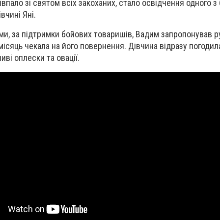
івпало зі святом всіх закоханих, стало освідчення одного з б
вчині Яні.
ми, за підтримки бойових товаришів, Вадим запропонував ру
 місяць чекала на його повернення. Дівчина відразу погодилас
ві оплески та овації.