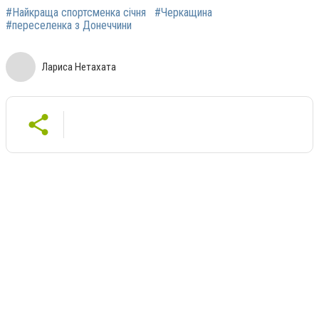
#Найкраща спортсменка січня
#Черкащина
#переселенка з Донеччини
Лариса Нетахата