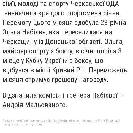
сім'ї, молоді та спорту Черкаської ОДА
визначила кращого спортсмена січня.
Перемогу цього місяця здобула 23-річна
Ольга Набієва, яка переселилася на
Черкащину із Донецької області. Ольга,
майстер спорту з боксу, в січні посіла 3
місце у Кубку України з боксу, що
відбувся в місті Кривий Ріг. Переможець
місяця отримує грошову нагороду.
Відзначила комісія і тренера Набієвої –
Андрія Мальованого.
Якщо ви помітили помилку, виділіть необхідний текст і натисніть Ctrl + Enter, щоб
повідомити про це редакцію