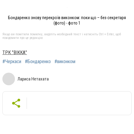
Бондаренко знову перекроїв виконком: поки що – без секретаря
(фото) - фото 1
Якщо ви помітили помилку, виділіть необхідний текст і натисніть Ctrl + Enter, щоб
повідомити про це редакцію
ТРК "ВІККА"
#Черкаси
#Бондаренко
#виконком
Лариса Нетахата