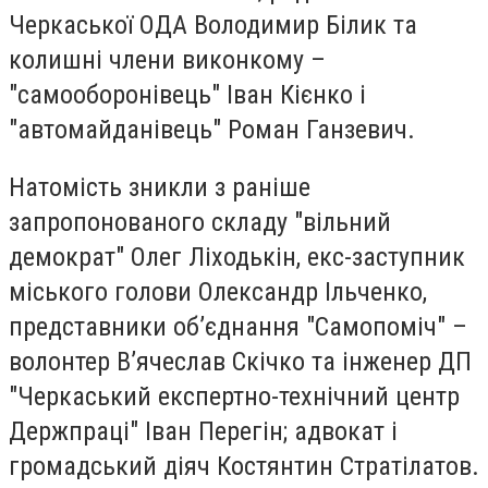
Черкаської ОДА Володимир Білик та
колишні члени виконкому –
"самооборонівець" Іван Кієнко і
"автомайданівець" Роман Ганзевич.
Натомість зникли з раніше
запропонованого складу "вільний
демократ" Олег Ліходькін, екс-заступник
міського голови Олександр Ільченко,
представники об’єднання "Самопоміч" –
волонтер В’ячеслав Скічко та інженер ДП
"Черкаський експертно-технічний центр
Держпраці" Іван Перегін; адвокат і
громадський діяч Костянтин Стратілатов.