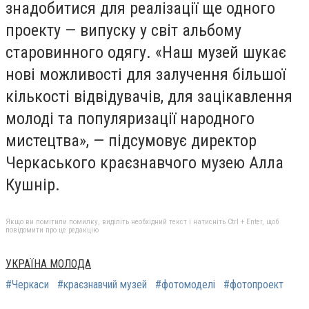
знадобитися для реалізації ще одного
проекту — випуску у світ альбому
старовинного одягу. «Наш музей шукає
нові можливості для залучення більшої
кількості відвідувачів, для зацікавлення
молоді та популяризації народного
мистецтва», — підсумовує директор
Черкаського краєзнавчого музею Алла
Кушнір.
Якщо ви помітили помилку, виділіть необхідний текст і натисніть Ctrl + Enter, щоб
повідомити про це редакцію
УКРАЇНА МОЛОДА
#Черкаси
#краєзнавчий музей
#фотомоделі
#фотопроект