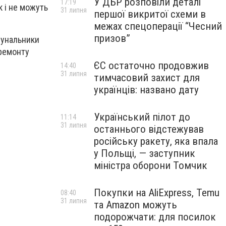
У ДБР розповіли деталі
17:19
к і не можуть
31 липня
першої викритої схеми в
межах спецоперації “Чесний
призов”
мунальники
 ремонту
ЄС остаточно продовжив
14:40
31 липня
тимчасовий захист для
українців: названо дату
Український пілот до
11:14
31 липня
останнього відстежував
російську ракету, яка впала
у Польщі, — заступник
міністра оборони Томчик
Покупки на AliExpress, Temu
08:40
31 липня
та Amazon можуть
подорожчати: для посилок