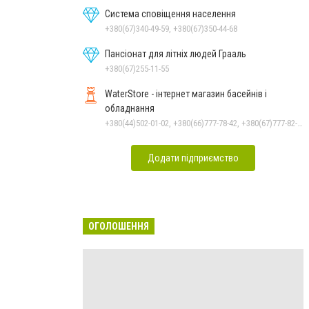
Система сповіщення населення
+380(67)340-49-59, +380(67)350-44-68
Пансіонат для літніх людей Грааль
+380(67)255-11-55
WaterStore - інтернет магазин басейнів і
обладнання
+380(44)502-01-02, +380(66)777-78-42, +380(67)777-82-19, +380(67)890-80-80, +380(73)890-80-80, +380(44)502-01-03
Додати підприємство
ОГОЛОШЕННЯ