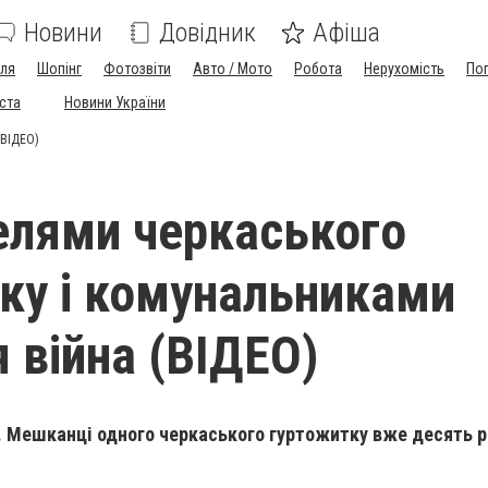
Новини
Довідник
Афіша
лля
Шопінг
Фотозвіти
Авто / Мото
Робота
Нерухомість
По
іста
Новини України
(ВІДЕО)
лями черкаського
ку і комунальниками
 війна (ВІДЕО)
 Мешканці одного черкаського гуртожитку вже десять р