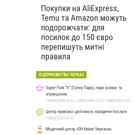
Покупки на AliExpress,
Temu та Amazon можуть
подорожчати: для
посилок до 150 євро
перепишуть митні
правила
ПІДПРИЄМСТВА ЧЕРКАС
Super Park "V" (Супер Парк), парк розваг та
атракціонів
+380(67)544-52-62, +380(67)445-22-22, +380(67)635-50-50
Центр правової допомоги, юридичні послуги
+380(67)259-05-22
Медичний центр «ОН Клінік Черкаси»