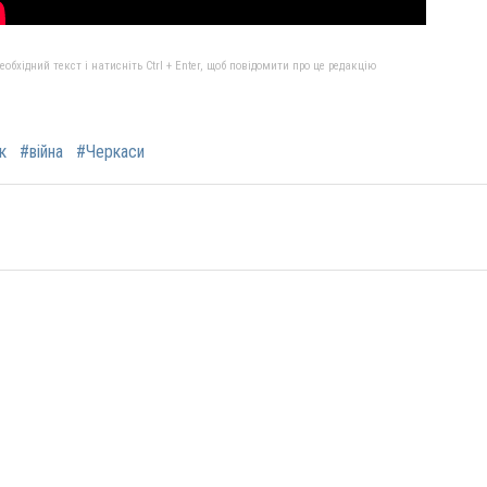
бхідний текст і натисніть Ctrl + Enter, щоб повідомити про це редакцію
к
#війна
#Черкаси