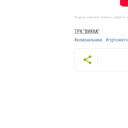
Якщо ви помітили помилку, виділіть нео
ТРК "ВИККА"
#комунальники
#гуртожито