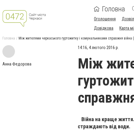
Головна
Оголошення
Дозві
Довідкова
Карта м
Головна
Між жителями черкаського гуртожитку і комунальниками справжня війна 
14:16, 4 лютого 2016 р.
Між жите
Анна Федорова
гуртожит
справжня
Війна на краще життя.
страждають від води.