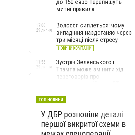
до 150 євро перепишуть
митні правила
Волосся сиплеться: чому
17:00
29 липня
випадіння наздоганяє через
три місяці після стресу
НОВИНИ КОМПАНІЙ
Зустріч Зеленського і
11:56
29 липня
Трампа може змінити хід
переговорів про
завершення війни, – FT
ТОП НОВИНИ
У ДБР розповіли деталі
першої викритої схеми в
межах спецоперації