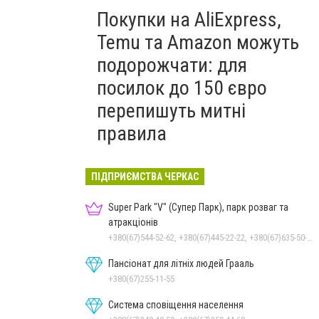
Покупки на AliExpress,
Temu та Amazon можуть
подорожчати: для
посилок до 150 євро
перепишуть митні
правила
ПІДПРИЄМСТВА ЧЕРКАС
Super Park "V" (Супер Парк), парк розваг та
атракціонів
+380(67)544-52-62, +380(67)445-22-22, +380(67)635-50-50
Пансіонат для літніх людей Грааль
+380(67)255-11-55
Система сповіщення населення