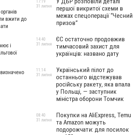
У ДБР розповіли деталі
17:19
31 липня
першої викритої схеми в
 органів
межах спецоперації “Чесний
ли вжити до
призов”
вати
ЄС остаточно продовжив
14:40
31 липня
нює і
тимчасовий захист для
льгової
українців: названо дату
Український пілот до
11:14
 визначено
31 липня
останнього відстежував
російську ракету, яка впала
у Польщі, — заступник
міністра оборони Томчик
Покупки на AliExpress, Temu
08:40
31 липня
та Amazon можуть
подорожчати: для посилок