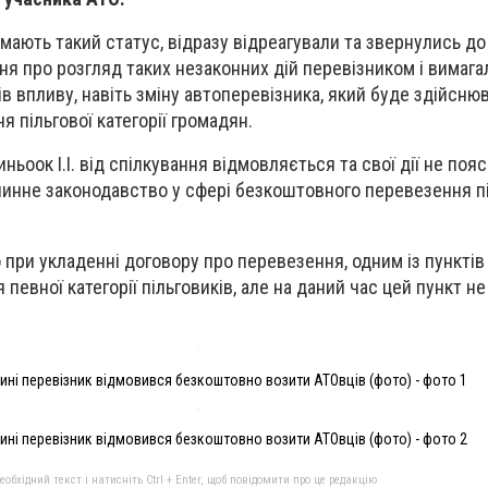
мають такий статус, відразу відреагували та звернулись до
я про розгляд таких незаконних дій перевізником і вимага
в впливу, навіть зміну автоперевізника, який буде здійсню
 пільгової категорії громадян.
ьоок І.І. від спілкування відмовляється та свої дії не пояс
инне законодавство у сфері безкоштовного перевезення пі
при укладенні договору про перевезення, одним із пунктів
певної категорії пільговиків, але на даний час цей пункт не
ні перевізник відмовився безкоштовно возити АТОвців (фото) - фото 1
ні перевізник відмовився безкоштовно возити АТОвців (фото) - фото 2
бхідний текст і натисніть Ctrl + Enter, щоб повідомити про це редакцію