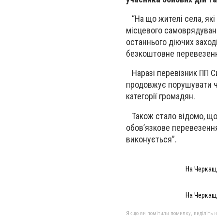
“На що жителі села, які 
місцевого самоврядуванн
останнього діючих заході
безкоштовне перевезення
Наразі перевізник ПП Син
продовжує порушувати ч
категорії громадян.
Також стало відомо, що 
обов’язкове перевезення 
виконується”.
На Черкащи
На Черкащи
Якщо ви помітили помилку, виділіть нео