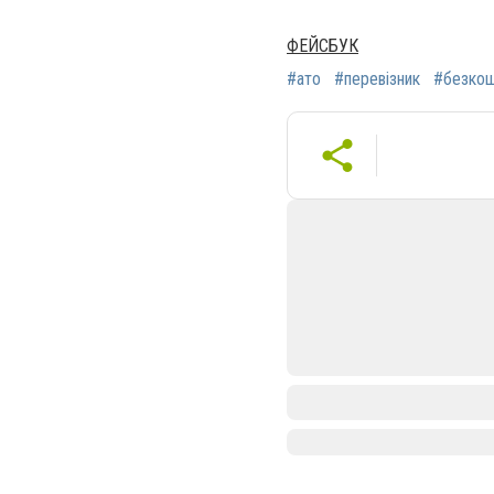
ФЕЙСБУК
#ато
#перевізник
#безко