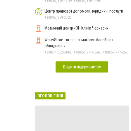
+380(67)340-49-59, +380(67)350-44-68
Центр правової допомоги, юридичні послуги
+380(67)259-05-22
Медичний центр «ОН Клінік Черкаси»
WaterStore - інтернет магазин басейнів і
обладнання
+380(44)502-01-02, +380(66)777-78-42, +380(67)777-82-19, +380(67)890-80-80, +380(73)890-80-80, +380(44)502-01-03
Додати підприємство
ОГОЛОШЕННЯ