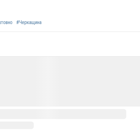
штовно
#Черкащина