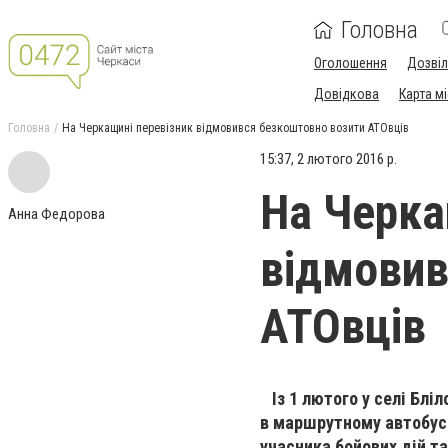
Головна
Оголошення
Дозві
Довідкова
Карта м
Головна
На Черкащині перевізник відмовився безкоштовно возити АТОвців
15:37, 2 лютого 2016 р.
На Черка
Анна Федорова
відмовив
АТОвців
Із 1 лютого у селі Бліл
в маршрутному автобусі
учасника бойових дій т