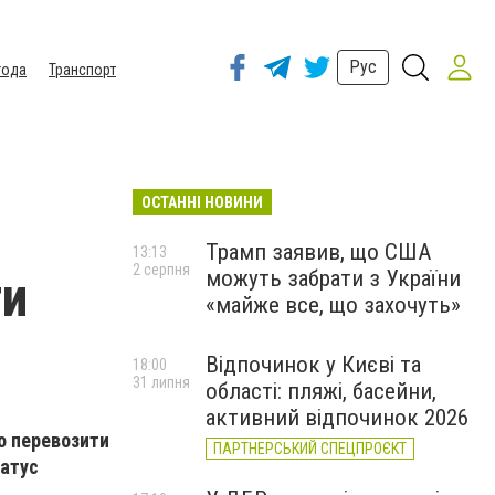
Рус
года
Транспорт
ОСТАННІ НОВИНИ
Трамп заявив, що США
13:13
2 серпня
можуть забрати з України
ти
«майже все, що захочуть»
Відпочинок у Києві та
18:00
31 липня
області: пляжі, басейни,
активний відпочинок 2026
но перевозити
ПАРТНЕРСЬКИЙ СПЕЦПРОЄКТ
татус