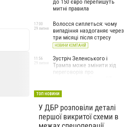
до 150 євро перепишуть
митні правила
Волосся сиплеться: чому
17:00
29 липня
випадіння наздоганяє через
три місяці після стресу
НОВИНИ КОМПАНІЙ
Зустріч Зеленського і
11:56
29 липня
Трампа може змінити хід
переговорів про
завершення війни, – FT
ТОП НОВИНИ
У ДБР розповіли деталі
першої викритої схеми в
межах спецоперації