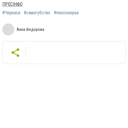
ПРЕСІНФО
#Черкаси
#cамогубство
#пенсіонерка
Анна Федорова