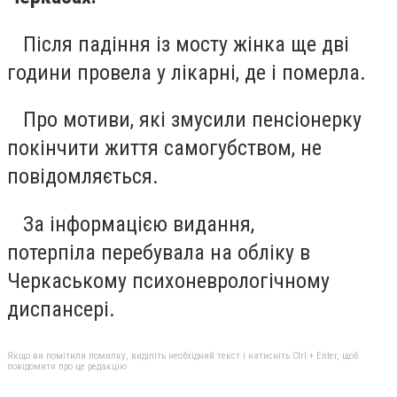
Після падіння із мосту жінка ще дві
години провела у лікарні, де і померла.
Про мотиви, які змусили пенсіонерку
покінчити життя самогубством, не
повідомляється.
За інформацією видання,
потерпіла перебувала на обліку в
Черкаському психоневрологічному
диспансері.
Якщо ви помітили помилку, виділіть необхідний текст і натисніть Ctrl + Enter, щоб
повідомити про це редакцію