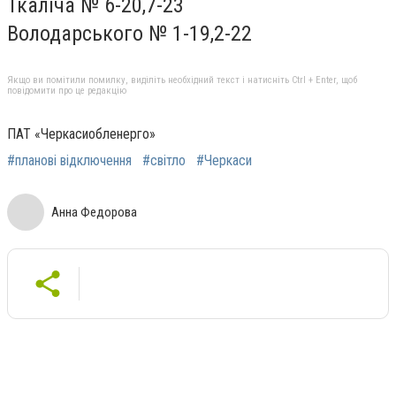
Ткаліча № 6-20,7-23
Володарського № 1-19,2-22
Якщо ви помітили помилку, виділіть необхідний текст і натисніть Ctrl + Enter, щоб
повідомити про це редакцію
ПАТ «Черкасиобленерго»
#планові відключення
#світло
#Черкаси
Анна Федорова