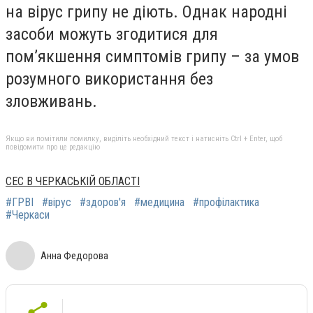
на вірус грипу не діють. Однак народні
засоби можуть згодитися для
пом’якшення симптомів грипу – за умов
розумного використання без
зловживань.
Якщо ви помітили помилку, виділіть необхідний текст і натисніть Ctrl + Enter, щоб
повідомити про це редакцію
СЕС В ЧЕРКАСЬКІЙ ОБЛАСТІ
#ГРВІ
#вірус
#здоров'я
#медицина
#профілактика
#Черкаси
Анна Федорова