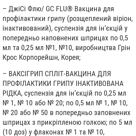
– ДжіСі Флю/ GC FLU® Вакцина для
профілактики грипу (розщеплений віріон,
інактивований), суспензія для ін’єкцій у
попередньо наповнених шприцах по 0,5
мл та 0,25 мл №1, №10, виробництва Грін
Крос Корпорейшн, Корея;
– ВАКСІГРИП СПЛІТ-ВАКЦИНА ДЛЯ
ПРОФІЛАКТИКИ ГРИПУ ІНАКТИВОВАНА
РІДКА, суспензія для ін’єкцій по 0,25 мл
№ 1, № 10 або № 20; по 0,5 мл № 1, № 10,
№ 20 або № 50 в попередньо заповнених
шприцах з прикріпленою голкою; по 5 мл
(10 доз) у флаконах № 1 та № 10,