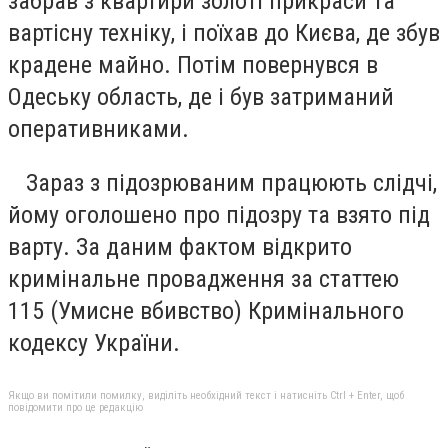
забрав з квартири золоті прикраси та
вартісну техніку, і поїхав до Києва, де збув
крадене майно. Потім повернувся в
Одеську область, де і був затриманий
оперативниками.
Зараз з підозрюваним працюють слідчі,
йому оголошено про підозру та взято під
варту. За даним фактом відкрито
кримінальне провадження за статтею
115 (Умисне вбивство) Кримінального
кодексу України.
Якщо ви помітили помилку, виділіть необхідний текст і натисніть Ctrl + Enter, щоб
повідомити про це редакцію