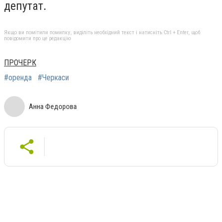
депутат.
Якщо ви помітили помилку, виділіть необхідний текст і натисніть Ctrl + Enter, щоб
повідомити про це редакцію
ПРОЧЕРК
#оренда
#Черкаси
Анна Федорова