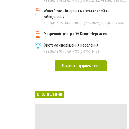
+380(67)544-52-62, +380(67)445-22-22, +380(67)635-50-50
WaterStore - інтернет магазин басейнів і
обладнання
+380(44)502-01-02, +380(66)777-78-42, +380(67)777-82-19, +380(67)890-80-80, +380(73)890-80-80, +380(44)502-01-03
Медичний центр «ОН Клінік Черкаси»
Система сповіщення населення
+380(67)340-49-59, +380(67)350-44-68
Додати підприємство
ОГОЛОШЕННЯ