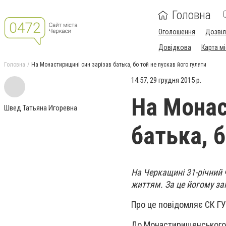
Головна
Оголошення
Дозві
Довідкова
Карта м
Головна
На Монастирищині син зарізав батька, бо той не пускав його гуляти
14:57, 29 грудня 2015 р.
На Монас
Швед Татьяна Игоревна
батька, б
На Черкащині 31-річний 
життям. За це йогому за
Про це повідомляє СК ГУ
До Монастирищенського в