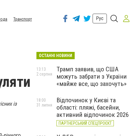
Рус
года
Транспорт
ОСТАННІ НОВИНИ
Трамп заявив, що США
13:13
2 серпня
можуть забрати з України
уляти
«майже все, що захочуть»
Відпочинок у Києві та
18:00
існих із
31 липня
області: пляжі, басейни,
активний відпочинок 2026
ПАРТНЕРСЬКИЙ СПЕЦПРОЄКТ
3-річного