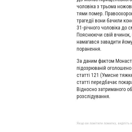
чоловіка з трьома ножов
тями помер. Правоохорон
трагедії вони бачили кон
31-річного чоловіка до 
Пояснюючи свій вчинок, 
намагався завадити йому 
поранення.
За даним фактом Монаст
підозрюваній оголошено 
статті 121 (Умисне тяжк
статті передбачає покара
Відносно затриманого об
розслідування.
Якщо ви помітили помилку, виділіть нео