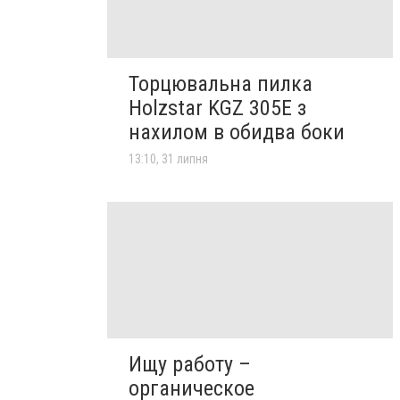
Торцювальна пилка
Holzstar KGZ 305E з
нахилом в обидва боки
13:10, 31 липня
Ищу работу –
органическое