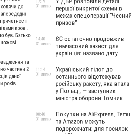
У ДБР розповіли деталі
17:19
иходячи до
31 липня
першої викритої схеми в
напередодні
межах спецоперації “Чесний
 причетності
призов”
ідами крові.
о був. Батько
ЄС остаточно продовжив
14:40
и ножові
31 липня
тимчасовий захист для
українців: названо дату
овадження та
дно частини 2
Український пілот до
11:14
31 липня
ція даної
останнього відстежував
и років.
російську ракету, яка впала
у Польщі, — заступник
міністра оборони Томчик
Покупки на AliExpress, Temu
08:40
31 липня
та Amazon можуть
подорожчати: для посилок