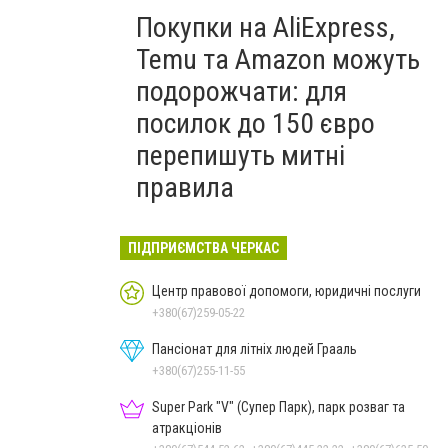
Покупки на AliExpress,
Temu та Amazon можуть
подорожчати: для
посилок до 150 євро
перепишуть митні
правила
ПІДПРИЄМСТВА ЧЕРКАС
Центр правової допомоги, юридичні послуги
+380(67)259-05-22
Пансіонат для літніх людей Грааль
+380(67)255-11-55
Super Park "V" (Супер Парк), парк розваг та
атракціонів