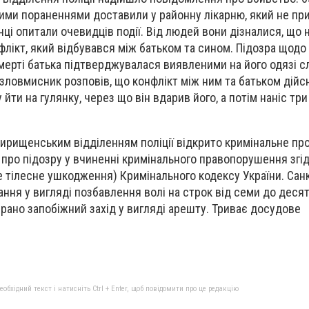
ими пораненнями доставили у районну лікарню, який не пр
ці опитали очевидців події. Від людей вони дізналися, що 
флікт, який відбувався між батьком та сином. Підозра щодо
смерті батька підтверджувалася виявленими на його одязі сл
зловмисник розповів, що конфлікт між ним та батьком дійсн
йти на гулянку, через що він вдарив його, а потім наніс тр
ирищенським відділенням поліції відкрито кримінальне пр
про підозру у вчиненні кримінального правопорушення згі
е тілесне ушкодження) Кримінального кодексу України. Санк
ння у вигляді позбавлення волі на строк від семи до десят
рано запобіжний захід у вигляді арешту. Триває досудове
бхідний текст і натисніть Ctrl + Enter, щоб повідомити про це редакцію