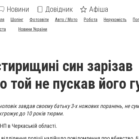
Новини
Довідник
Афіша
лля
Шопінг
Фотозвіти
Авто / Мото
Робота
Нерухомість
По
іста
Новини України
тирищині син зарізав
о той не пускав його г
чоловік завдав своєму батьку 3-х ножових поранень, не сум
кгрожує до 10 років тюрми.
НП в Черкаській області.
ідділення поліції надійшло повідомлення про вбивство. 6