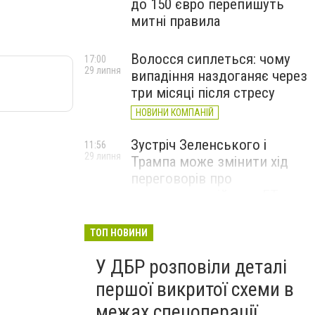
до 150 євро перепишуть
митні правила
Волосся сиплеться: чому
17:00
29 липня
випадіння наздоганяє через
три місяці після стресу
НОВИНИ КОМПАНІЙ
Зустріч Зеленського і
11:56
29 липня
Трампа може змінити хід
переговорів про
завершення війни, – FT
ТОП НОВИНИ
У ДБР розповіли деталі
першої викритої схеми в
межах спецоперації