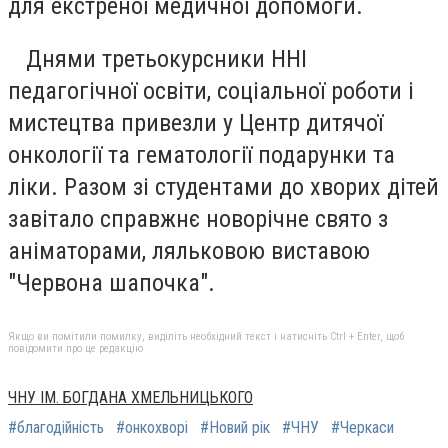
для екстреної медичної допомоги.
Днями третьокурсники ННІ
педагогічної освіти, соціальної роботи і
мистецтва привезли у Центр дитячої
онкології та гематології подарунки та
ліки. Разом зі студентами до хворих дітей
завітало справжнє новорічне свято з
аніматорами, ляльковою виставою
"Червона шапочка".
Якщо ви помітили помилку, виділіть необхідний текст і натисніть Ctrl + Enter, щоб
повідомити про це редакцію
ЧНУ ІМ. БОГДАНА ХМЕЛЬНИЦЬКОГО
#благодійність
#онкохворі
#Новий рік
#ЧНУ
#Черкаси