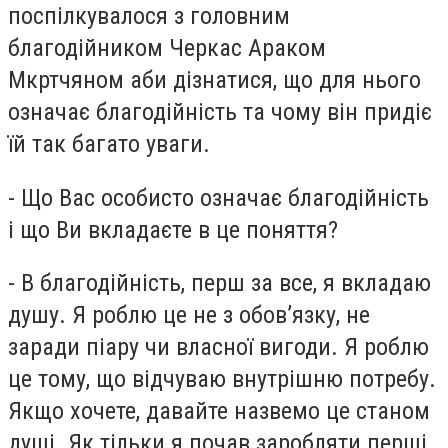
поспілкувалося з головним
благодійником Черкас Араком
Мкртчяном аби дізнатися, що для нього
означає благодійність та чому він придіє
їй так багато уваги.
- Що Вас особисто означає благодійність
і що Ви вкладаєте в це поняття?
- В благодійність, перш за все, я вкладаю
душу. Я роблю це не з обов’язку, не
заради піару чи власної вигоди. Я роблю
це тому, що відчуваю внутрішню потребу.
Якщо хочете, давайте назвемо це станом
душі. Як тільки я почав заробляти перші