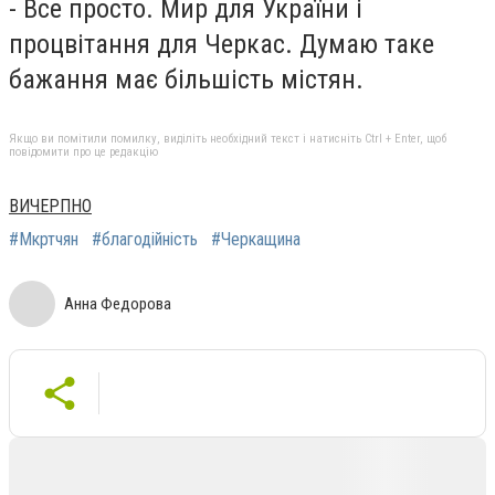
- Все просто. Мир для України і
процвітання для Черкас. Думаю таке
бажання має більшість містян.
Якщо ви помітили помилку, виділіть необхідний текст і натисніть Ctrl + Enter, щоб
повідомити про це редакцію
ВИЧЕРПНО
#Мкртчян
#благодійність
#Черкащина
Анна Федорова