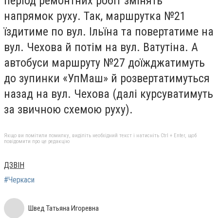
період ремонтних робіт змінять
напрямок руху. Так, маршрутка №21
їздитиме по вул. Ільїна та повертатиме на
вул. Чехова й потім на вул. Ватутіна. А
автобуси маршруту №27 доїжджатимуть
до зупинки «УпМаш» й розвертатимуться
назад на вул. Чехова (далі курсуватимуть
за звичною схемою руху).
Якщо ви помітили помилку, виділіть необхідний текст і натисніть Ctrl + Enter, щоб
повідомити про це редакцію
ДЗВІН
#Черкаси
Швед Татьяна Игоревна