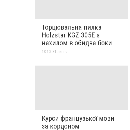
Торцювальна пилка
Holzstar KGZ 305E з
нахилом в обидва боки
13:10, 31 липня
Курси французької мови
за кордоном