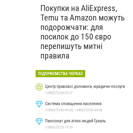
Покупки на AliExpress,
Temu та Amazon можуть
подорожчати: для
посилок до 150 євро
перепишуть митні
правила
ПІДПРИЄМСТВА ЧЕРКАС
Центр правової допомоги, юридичні послуги
+380(67)259-05-22
Система сповіщення населення
+380(67)340-49-59, +380(67)350-44-68
Пансіонат для літніх людей Грааль
+380(67)255-11-55