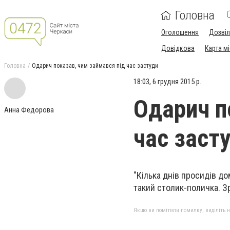
Головна
Оголошення
Дозві
Довідкова
Карта м
Головна
Одарич показав, чим займався під час застуди
18:03, 6 грудня 2015 р.
Одарич п
Анна Федорова
час заст
"Кілька днів просидів до
такий столик-поличка. З
Якщо ви помітили помилку, виділіть нео