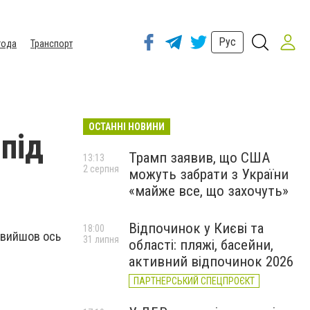
Рус
года
Транспорт
ОСТАННІ НОВИНИ
під
Трамп заявив, що США
13:13
2 серпня
можуть забрати з України
«майже все, що захочуть»
Відпочинок у Києві та
18:00
в вийшов ось
31 липня
області: пляжі, басейни,
активний відпочинок 2026
ПАРТНЕРСЬКИЙ СПЕЦПРОЄКТ