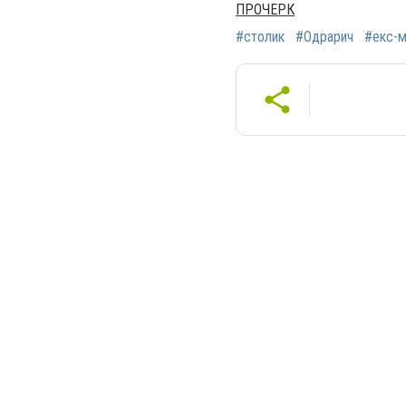
ПРОЧЕРК
#столик
#Одрарич
#екс-