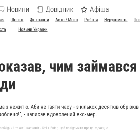
Новини
Довідник
Афіша
лля
Шопінг
Фотозвіти
Авто / Мото
Робота
Нерухомість
По
іста
Новини України
оказав, чим займався 
уди
ма з нежитю. Аби не гаяти часу - з кількох десятків обрізкі
роблено!", - написав вдоволений екс-мер.
бхідний текст і натисніть Ctrl + Enter, щоб повідомити про це редакцію