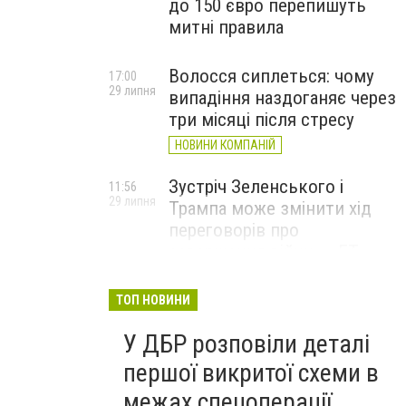
до 150 євро перепишуть
митні правила
Волосся сиплеться: чому
17:00
29 липня
випадіння наздоганяє через
три місяці після стресу
НОВИНИ КОМПАНІЙ
Зустріч Зеленського і
11:56
29 липня
Трампа може змінити хід
переговорів про
завершення війни, – FT
ТОП НОВИНИ
У ДБР розповіли деталі
першої викритої схеми в
межах спецоперації