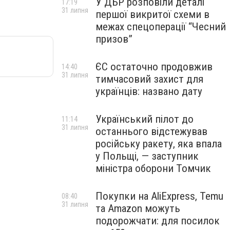
У ДБР розповіли деталі
17:19
31 липня
першої викритої схеми в
межах спецоперації “Чесний
призов”
ЄС остаточно продовжив
14:40
31 липня
тимчасовий захист для
українців: названо дату
Український пілот до
11:14
31 липня
останнього відстежував
російську ракету, яка впала
у Польщі, — заступник
міністра оборони Томчик
Покупки на AliExpress, Temu
08:40
31 липня
та Amazon можуть
подорожчати: для посилок