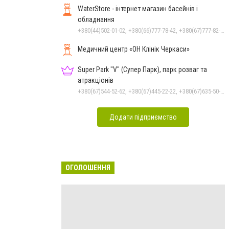
WaterStore - інтернет магазин басейнів і
обладнання
+380(44)502-01-02, +380(66)777-78-42, +380(67)777-82-19, +380(67)890-80-80, +380(73)890-80-80, +380(44)502-01-03
Медичний центр «ОН Клінік Черкаси»
Super Park "V" (Супер Парк), парк розваг та
атракціонів
+380(67)544-52-62, +380(67)445-22-22, +380(67)635-50-50
Додати підприємство
ОГОЛОШЕННЯ