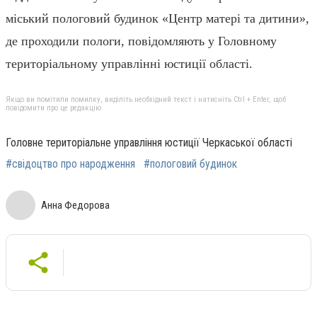
міський пологовий будинок «Центр матері та дитини»,
де проходили пологи, повідомляють у Головному
територіальному управлінні юстиції області.
Якщо ви помітили помилку, виділіть необхідний текст і натисніть Ctrl + Enter, щоб
повідомити про це редакцію
Головне територіальне управління юстиції Черкаської області
#свідоцтво про народження
#пологовий будинок
Анна Федорова