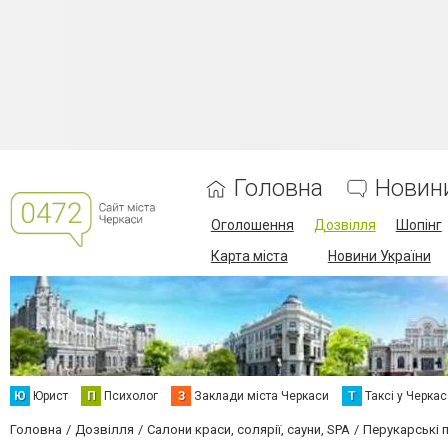
Головна
Новин
Оголошення
Дозвілля
Шопінг
Карта міста
Новини України
Ю
Юрист
П
Психолог
З
Заклади міста Черкаси
Т
Таксі у Черка
Головна
Дозвілля
Салони краси, солярії, сауни, SPA
Перукарські 