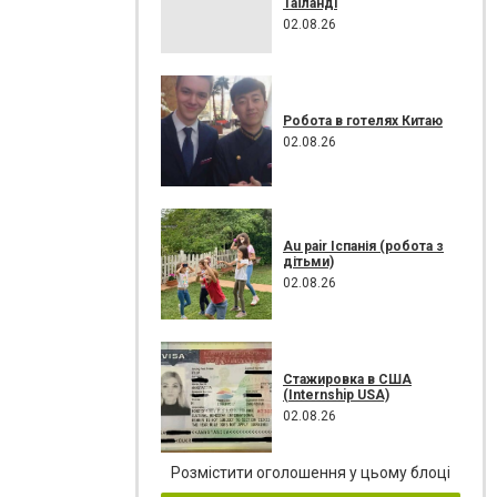
Таїланді
02.08.26
Робота в готелях Китаю
02.08.26
Au pair Іспанія (робота з
дітьми)
02.08.26
Стажировка в США
(Internship USA)
02.08.26
Розмістити оголошення у цьому блоці