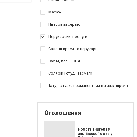
Масаж
Нігтьовий сервіс
Перукарські послуги
Салони краси та перукарні
Сауни, лазні, СПА
Солярій і студії засмаги
Тату, татуаж, перманентний макіяж, пірсинг
Оголошення
Робота вчителем
англійської мови у