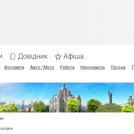
и
Довідник
Афіша
Фотозвіти
Авто / Мото
Робота
Нерухомість
Погода
Т
сах
послуги