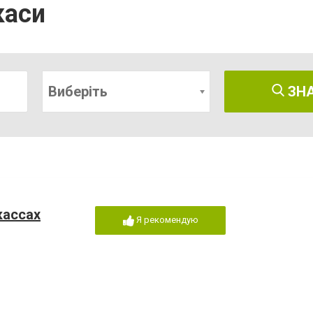
каси
Виберіть
ЗН
кассах
Я рекомендую