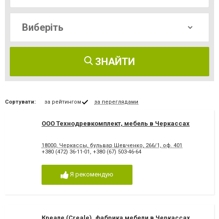
ЗНАЙТИ
Сортувати:
за рейтингом
за переглядами
ООО Технодревкомплект, мебель в Черкассах
18000, Черкассы, бульвар Шевченко, 266/1, оф. 401
+380 (472) 36-11-01
,
+380 (67) 503-46-64
Я рекомендую
Креале (Creale), фабрика мебели в Черкассах