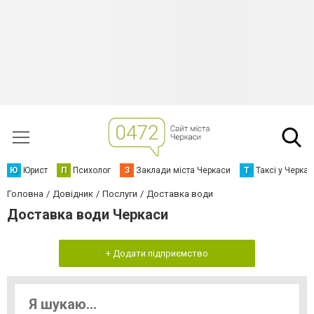
Ю
Юрист
П
Психолог
З
Заклади міста Черкаси
Т
Таксі у Черка
Головна
Довідник
Послуги
Доставка води
Доставка води Черкаси
+ Додати підприємство