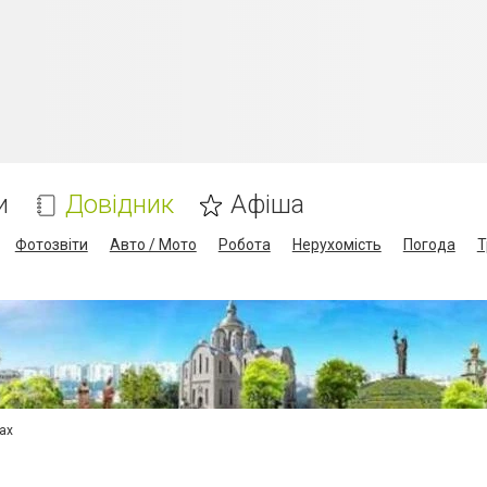
и
Довідник
Афіша
Фотозвіти
Авто / Мото
Робота
Нерухомість
Погода
Т
сах