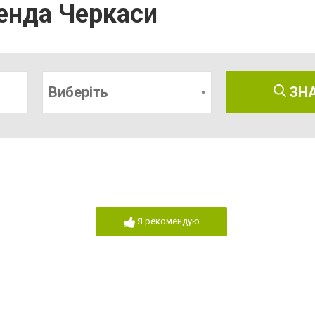
ренда Черкаси
Виберіть
ЗН
Я рекомендую