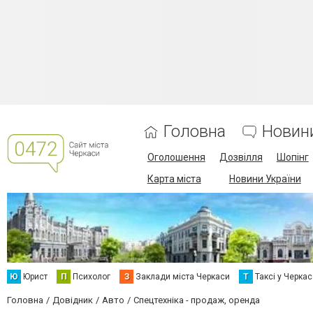
Головна
Новин
Оголошення
Дозвілля
Шопінг
Карта міста
Новини України
Ю
Юрист
П
Психолог
З
Заклади міста Черкаси
Т
Таксі у Черка
Головна
Довідник
Авто
Спецтехніка - продаж, оренда