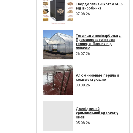
Твердопаливні котли БРІК
від виробника
07.08.26
Теплиця з полікарбонату.
Промислова плівкова
теплиця. Парник під
плівкою
26.07.26
Алюминиевые перила и
комплектующие
03.08.26
Досвідчений
кримінальний адвокат у
Києві
05.08.26