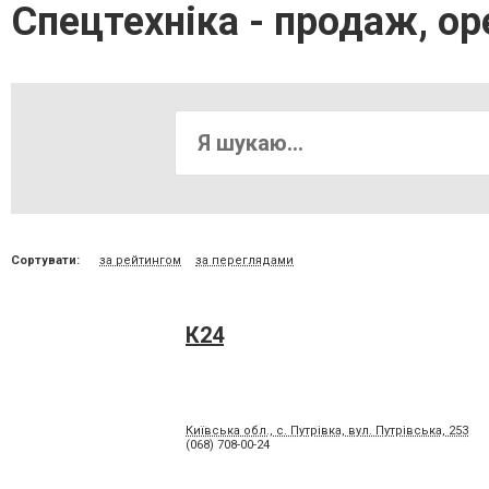
Спецтехніка - продаж, о
Сортувати:
за рейтингом
за переглядами
К24
Київська обл., с. Путрівка, вул. Путрівська, 253
(068) 708-00-24