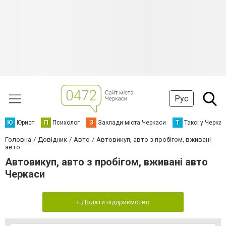
Рус
Ю
Юрист
П
Психолог
З
Заклади міста Черкаси
Т
Таксі у Черка
Головна
Довідник
Авто
Автовикуп, авто з пробігом, вживані
авто
Автовикуп, авто з пробігом, вживані авто
Черкаси
+ Додати підприємство