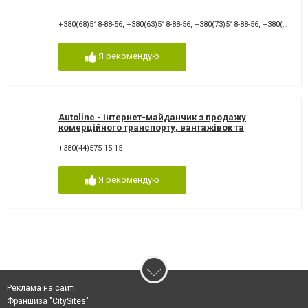
+380(68)518-88-56
,
+380(63)518-88-56
,
+380(73)518-88-56
,
+380(50)518-88-56
Я рекомендую
Autoline - інтернет-майданчик з продажу
комерційного транспорту, вантажівок та
запчастин
+380(44)575-15-15
Я рекомендую
Реклама на сайті
Франшиза "CitySites"