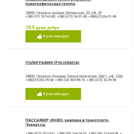
полиграфическая группа
18000, Черкаси, вулиця Смілянська, 23, оф. 29
+380 (97) 257-65-83
,
+380 (472) 56-01-08
,
+380(47)256-01-08
10.5
дуже добре
Я рекомендую
ПОЛИГРАФИЯ (POLIGRAFIA)
18000, Черкаси, бульвар Тараса Шевченка, 266/1, оф. 102а
+380(47)256-39-58
,
+380 (63) 869-89-76
,
+380 (472) 56-39-58
Я рекомендую
ПАССАЖИР-ИНФО, реклама в транспорте,
Черкассы
+380 (472) 50-10-61
,
+380 (93) 164-24-55
,
+380 (96) 519-49-58
,
+380(47)250-10-61