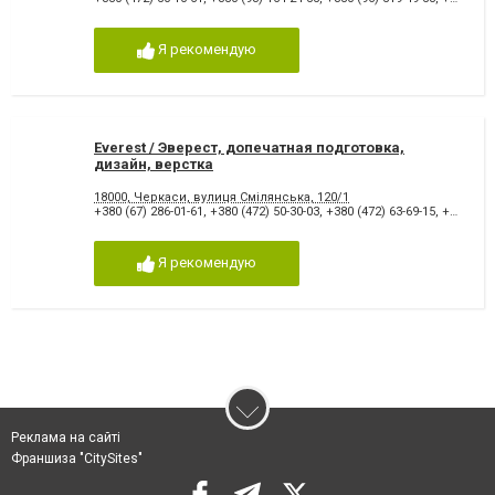
Я рекомендую
Everest / Эверест, допечатная подготовка,
дизайн, верстка
18000, Черкаси, вулиця Смілянська, 120/1
+380 (67) 286-01-61
,
+380 (472) 50-30-03
,
+380 (472) 63-69-15
,
+380(47)250-30-03
Я рекомендую
Реклама на сайті
Франшиза "CitySites"