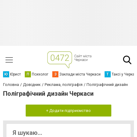
Ю
Юрист
П
Психолог
З
Заклади міста Черкаси
Т
Таксі у Черка
Головна
Довідник
Реклама, поліграфія
Поліграфічний дизайн
Поліграфічний дизайн Черкаси
+ Додати підприємство