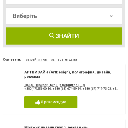
ЗНАЙТИ
Сортувати:
за рейтингом
за переглядами
АРТДИЗАЙН (ArtDesign), полиграфия, дизайн,
реклама
18000, Черкаси, вулиця Вернигори, 18
+380(47)256-00-36
,
+380 (63) 674-59-69
,
+380 (67) 717-73-03
,
+380 (472) 56-00-36
Я рекомендую
Мэджик дизайн групп, рекламно-