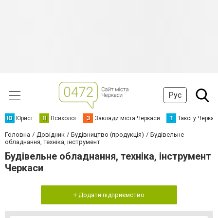
Рус
Ю
Юрист
П
Психолог
З
Заклади міста Черкаси
Т
Таксі у Черка
Головна
Довідник
Будівництво (продукція)
Будівельне
обладнання, техніка, інструмент
Будівельне обладнання, техніка, інструмент
Черкаси
+ Додати підприємство