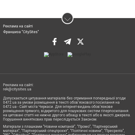
Реклама на сайті
Франшиза "CitySites"
Реклама на сайті:
rek@citysites.ua
Допускається цитування матеріалів без отримання попередньої згоди
0472.ua за умови розміщення в тексті обов'язкового посилання на
0472.ua - Сайт міста Черкаси. Для інтернет-видань обов'язкове
розміщення прямого, відкритого для пошукових систем гіперпосилання
на цитовані статті не нижче другого абзацу в тексті або в якості джерела.
Порушення виняткових прав переслідується Законом.
Матеріали з плашками "Новини компаній", "Промо", "Партнерський
матеріал", "Партнерський спецпроєкт", "Політичні новини", "Пресреліз",