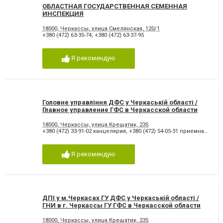
ОБЛАСТНАЯ ГОСУДАРСТВЕННАЯ СЕМЕННАЯ
ИНСПЕКЦИЯ
18000, Черкассы, улица Смелянская, 120/1
+380 (472) 63-35-74
,
+380 (472) 63-37-95
Я рекомендую
Головне управління ДФС у Черкаській області /
Главное управление ГФС в Черкасской области
18000, Черкассы, улица Крещатик, 235
+380 (472) 33-91-02 канцелярия
,
+380 (472) 54-05-31 приемная
,
+380
Я рекомендую
ДПІ у м.Черкасах ГУ ДФС у Черкаській області /
ГНИ в г. Черкассы ГУ ГФС в Черкасской области
18000, Черкассы, улица Крещатик, 235