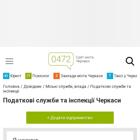
Ю
Юрист
П
Психолог
З
Заклади міста Черкаси
Т
Таксі у Черка
Головна
Довідник
Міські служби, влада
Податкові служби та
інспекції
Податкові служби та інспекції Черкаси
+ Додати підприємство