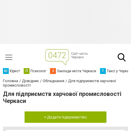
Ю
Юрист
П
Психолог
З
Заклади міста Черкаси
Т
Таксі у Черка
Головна
Довідник
Обладнання
Для підприємств харчової
промисловості
Для підприємств харчової промисловості
Черкаси
+ Додати підприємство