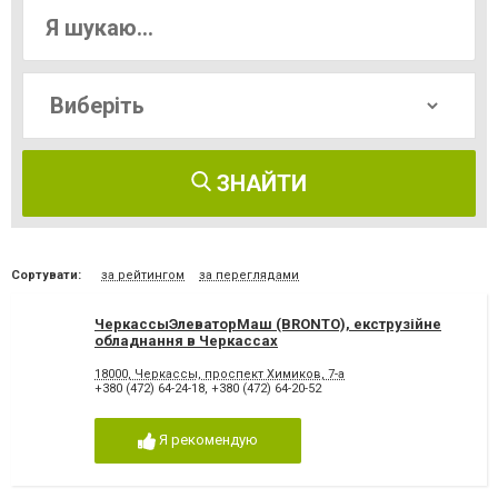
ЗНАЙТИ
Сортувати:
за рейтингом
за переглядами
ЧеркассыЭлеваторМаш (BRONTO), екструзійне
обладнання в Черкассах
18000, Черкассы, проспект Химиков, 7-а
+380 (472) 64-24-18
,
+380 (472) 64-20-52
Я рекомендую