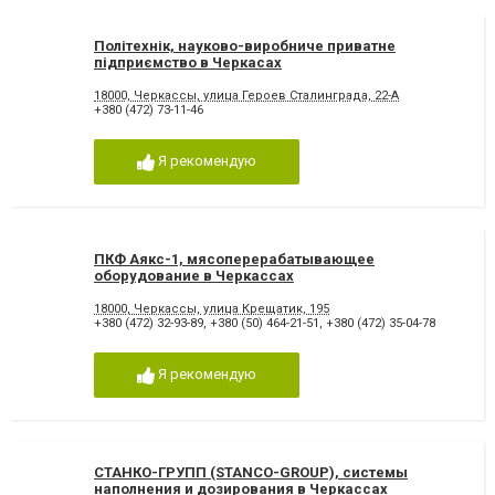
Політехнік, науково-виробниче приватне
підприємство в Черкасах
18000, Черкассы, улица Героев Сталинграда, 22-А
+380 (472) 73-11-46
Я рекомендую
ПКФ Аякс-1, мясоперерабатывающее
оборудование в Черкассах
18000, Черкассы, улица Крещатик, 195
+380 (472) 32-93-89
,
+380 (50) 464-21-51
,
+380 (472) 35-04-78
Я рекомендую
СТАНКО-ГРУПП (STANCO-GROUP), системы
наполнения и дозирования в Черкассах