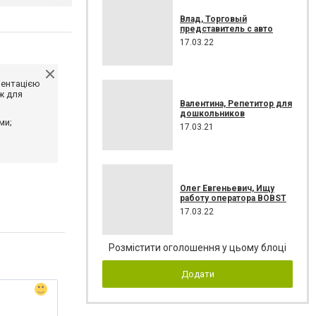
Влад, Торговый
представитель с авто
17.03.22
ментацією
ж для
Валентина, Репетитор для
дошкольников
ми;
17.03.21
Олег Евгеньевич, Ищу
работу оператора BOBST
17.03.22
Розмістити оголошення у цьому блоці
Додати