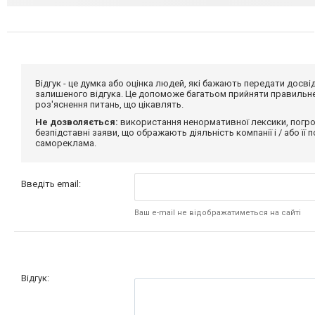
Відгук - це думка або оцінка людей, які бажають передати дос
залишеного відгука. Це допоможе багатьом прийняти правильне 
роз'яснення питань, що цікавлять.
Не дозволяється:
використання ненормативної лексики, погро
безпідставні заяви, що ображають діяльність компанії і / або її
самореклама.
Введіть email:
Ваш e-mail не відображатиметься на сайті
Відгук: