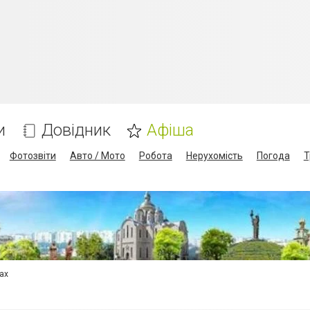
и
Довідник
Афіша
Фотозвіти
Авто / Мото
Робота
Нерухомість
Погода
Т
сах