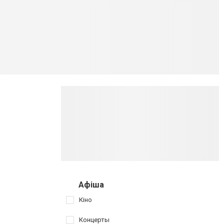
Афіша
Кіно
Концерты