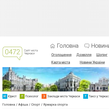
Головна
Новин
Оголошення
Дозвілля
Шопінг
Карта міста
Новини України
Ю
Юрист
П
Психолог
З
Заклади міста Черкаси
Т
Таксі у Черка
Головна
Афіша
Спорт
Ярмарка спорта