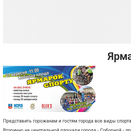
Ярма
Представить горожанам и гостям города все виды спорта
Вторично на центральной площади города - Соборной - пр