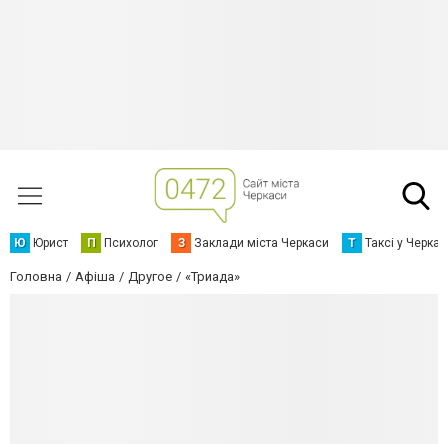
Ю
Юрист
П
Психолог
З
Заклади міста Черкаси
Т
Таксі у Черка
Головна
Афіша
Другое
«Триада»