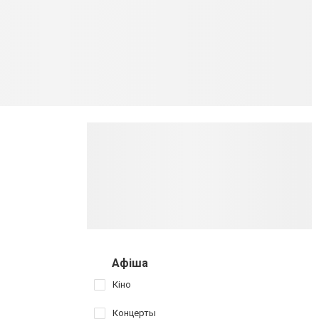
Афіша
Кіно
Концерты