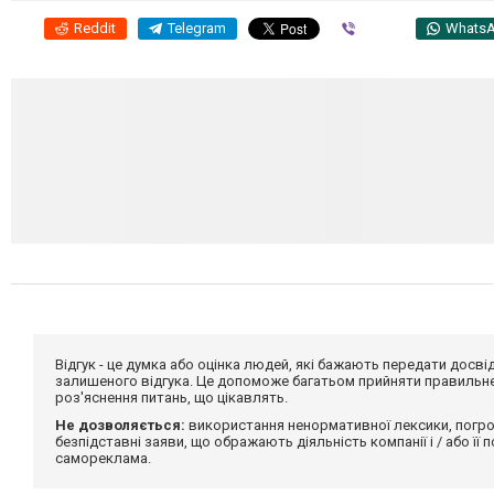
Reddit
Telegram
Viber
Whats
Відгук - це думка або оцінка людей, які бажають передати дос
залишеного відгука. Це допоможе багатьом прийняти правильне 
роз'яснення питань, що цікавлять.
Не дозволяється:
використання ненормативної лексики, погро
безпідставні заяви, що ображають діяльність компанії і / або її
самореклама.