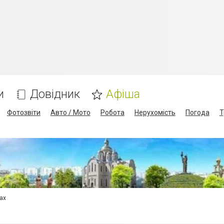
и
Довідник
Афіша
Фотозвіти
Авто / Мото
Робота
Нерухомість
Погода
Т
сах