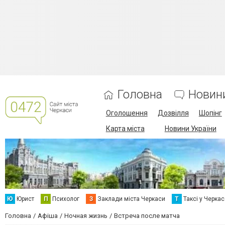
Головна
Новин
Оголошення
Дозвілля
Шопінг
Карта міста
Новини України
Ю
Юрист
П
Психолог
З
Заклади міста Черкаси
Т
Таксі у Черка
Головна
Афіша
Ночная жизнь
Встреча после матча