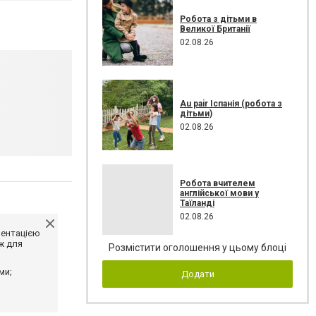
Робота з дітьми в
Великої Британії
02.08.26
Au pair Іспанія (робота з
дітьми)
02.08.26
Робота вчителем
англійської мови у
Таїланді
02.08.26
ментацією
ж для
Розмістити оголошення у цьому блоці
ми;
Додати