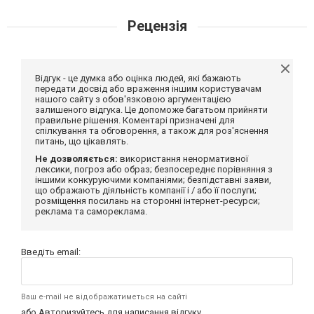
Рецензія
Відгук - це думка або оцінка людей, які бажають
передати досвід або враження іншим користувачам
нашого сайту з обов'язковою аргументацією
залишеного відгука. Це допоможе багатьом прийняти
правильне рішення. Коментарі призначені для
спілкування та обговорення, а також для роз'яснення
питань, що цікавлять.
Не дозволяється:
використання ненормативної
лексики, погроз або образ; безпосереднє порівняння з
іншими конкуруючими компаніями; безпідставні заяви,
що ображають діяльність компанії і / або її послуги;
розміщення посилань на сторонні інтернет-ресурси;
реклама та самореклама.
Введіть email:
Ваш e-mail не відображатиметься на сайті
або
Авторизуйтесь
для написання відгуку