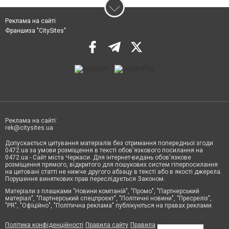
Реклама на сайті
Франшиза "CitySites"
Реклама на сайті:
rek@citysites.ua
Допускається цитування матеріалів без отримання попередньої згоди
0472.ua за умови розміщення в тексті обов'язкового посилання на
0472.ua - Сайт міста Черкаси. Для інтернет-видань обов'язкове
розміщення прямого, відкритого для пошукових систем гіперпосилання
на цитовані статті не нижче другого абзацу в тексті або в якості джерела.
Порушення виняткових прав переслідується Законом.
Матеріали з плашками "Новини компаній", "Промо", "Партнерський
матеріал", "Партнерський спецпроєкт", "Політичні новини", "Пресреліз",
"PR", "Офіційно", "Політична реклама" публікуються на правах реклами.
Політика конфіденційності
Правила сайту
Правила