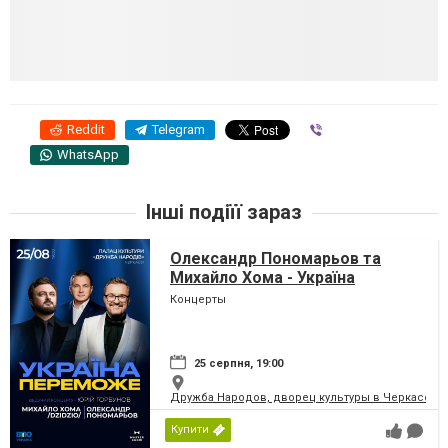
Reddit
Telegram
Viber
WhatsApp
Інші подіїї зараз
Олександр Пономарьов та
Михайло Хома - Україна
Переможе!
Концерты
25 серпня, 19:00
Дружба Народов, дворец культуры в Черкассах
Купити