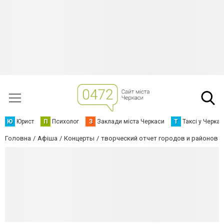
Ю
Юрист
П
Психолог
З
Заклади міста Черкаси
Т
Таксі у Черка
Головна
Афіша
Концерты
творческий отчет городов и районов