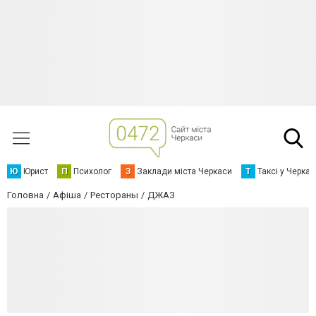
Ю
Юрист
П
Психолог
З
Заклади міста Черкаси
Т
Таксі у Черка
Головна
Афіша
Рестораны
ДЖАЗ