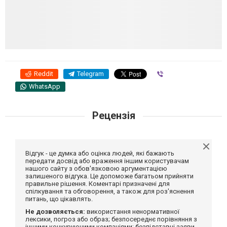
Reddit
Telegram
Viber
WhatsApp
Рецензія
Відгук - це думка або оцінка людей, які бажають
передати досвід або враження іншим користувачам
нашого сайту з обов'язковою аргументацією
залишеного відгука. Це допоможе багатьом прийняти
правильне рішення. Коментарі призначені для
спілкування та обговорення, а також для роз'яснення
питань, що цікавлять.
Не дозволяється:
використання ненормативної
лексики, погроз або образ; безпосереднє порівняння з
іншими конкуруючими компаніями; безпідставні заяви,