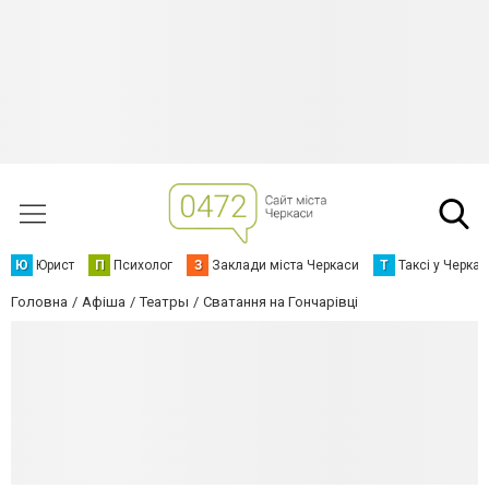
Ю
Юрист
П
Психолог
З
Заклади міста Черкаси
Т
Таксі у Черка
Головна
Афіша
Театры
Сватання на Гончарівці