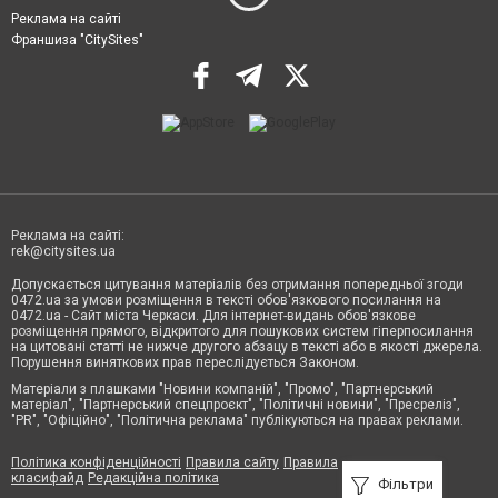
Реклама на сайті
Франшиза "CitySites"
Реклама на сайті:
rek@citysites.ua
Допускається цитування матеріалів без отримання попередньої згоди
0472.ua за умови розміщення в тексті обов'язкового посилання на
0472.ua - Сайт міста Черкаси. Для інтернет-видань обов'язкове
розміщення прямого, відкритого для пошукових систем гіперпосилання
на цитовані статті не нижче другого абзацу в тексті або в якості джерела.
Порушення виняткових прав переслідується Законом.
Матеріали з плашками "Новини компаній", "Промо", "Партнерський
матеріал", "Партнерський спецпроєкт", "Політичні новини", "Пресреліз",
"PR", "Офіційно", "Політична реклама" публікуються на правах реклами.
Політика конфіденційності
Правила сайту
Правила
класифайд
Редакційна політика
Фільтри