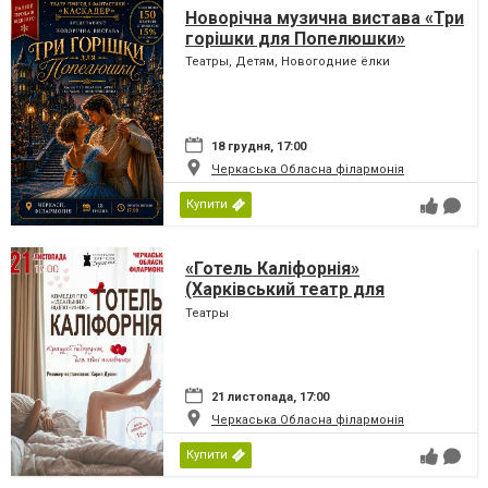
Новорічна музична вистава «Три
горішки для Попелюшки»
Театры, Детям, Новогодние ёлки
18 грудня, 17:00
Черкаська Обласна філармонія
Купити
«Готель Каліфорнія»
(Харківський театр для
дорослих)
Театры
21 листопада, 17:00
Черкаська Обласна філармонія
Купити