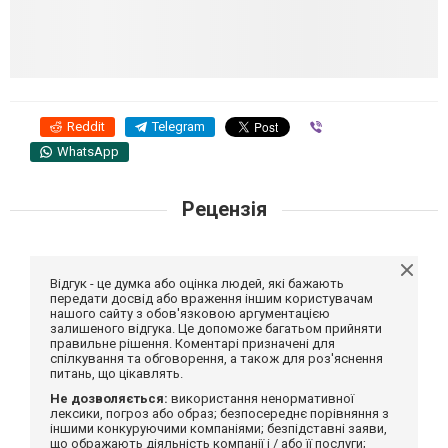
Reddit
Telegram
Viber
WhatsApp
Рецензія
Відгук - це думка або оцінка людей, які бажають
передати досвід або враження іншим користувачам
нашого сайту з обов'язковою аргументацією
залишеного відгука. Це допоможе багатьом прийняти
правильне рішення. Коментарі призначені для
спілкування та обговорення, а також для роз'яснення
питань, що цікавлять.
Не дозволяється:
використання ненормативної
лексики, погроз або образ; безпосереднє порівняння з
іншими конкуруючими компаніями; безпідставні заяви,
що ображають діяльність компанії і / або її послуги;