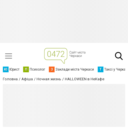
Ю
Юрист
П
Психолог
З
Заклади міста Черкаси
Т
Таксі у Черка
Головна
Афіша
Ночная жизнь
HALLOWEEN в НеКафе