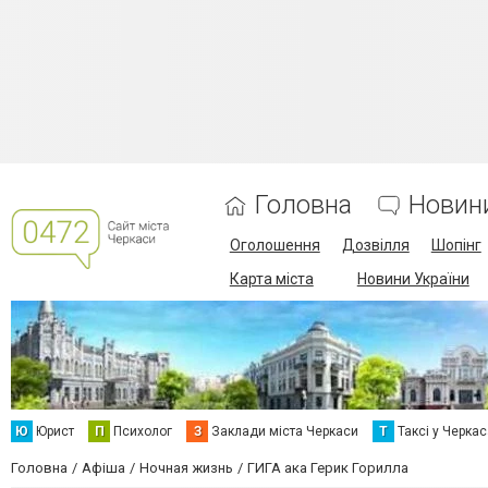
Головна
Новин
Оголошення
Дозвілля
Шопінг
Карта міста
Новини України
Ю
Юрист
П
Психолог
З
Заклади міста Черкаси
Т
Таксі у Черка
Головна
Афіша
Ночная жизнь
ГИГА ака Герик Горилла