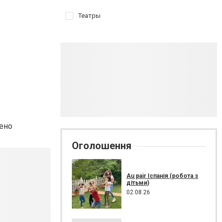
Театры
ено
Оголошення
Au pair Іспанія (робота з
дітьми)
02.08.26