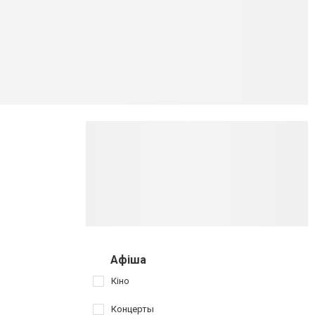
Афіша
Кіно
Концерты