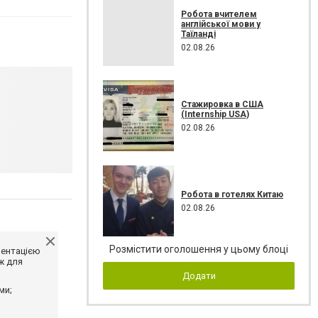
Робота вчителем
англійської мови у
Таїланді
02.08.26
Стажировка в США
(Internship USA)
02.08.26
Робота в готелях Китаю
02.08.26
Розмістити оголошення у цьому блоці
ментацією
ж для
Додати
ми;