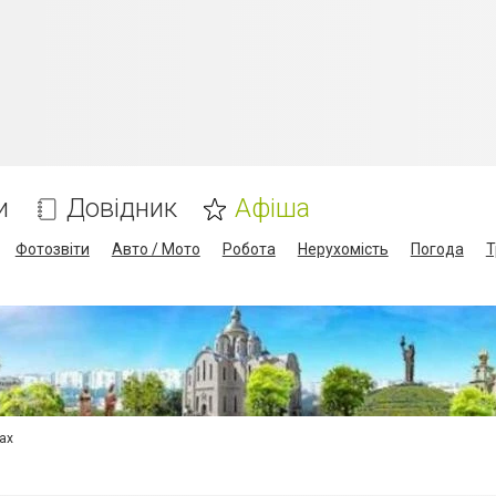
и
Довідник
Афіша
Фотозвіти
Авто / Мото
Робота
Нерухомість
Погода
Т
сах