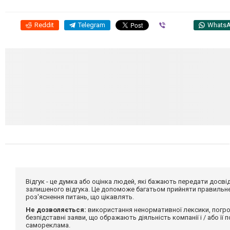
Reddit
Telegram
Viber
Whats
Відгук - це думка або оцінка людей, які бажають передати дос
залишеного відгука. Це допоможе багатьом прийняти правильне 
роз'яснення питань, що цікавлять.
Не дозволяється:
використання ненормативної лексики, погро
безпідставні заяви, що ображають діяльність компанії і / або її
самореклама.