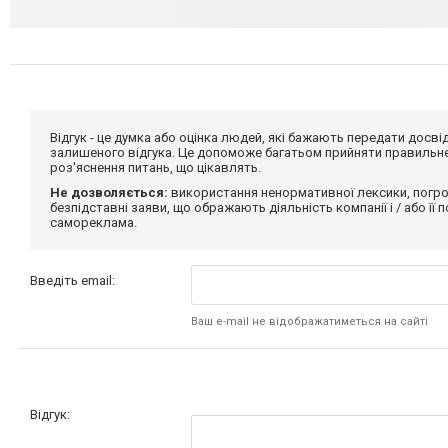
Відгук - це думка або оцінка людей, які бажають передати дос
залишеного відгука. Це допоможе багатьом прийняти правильне 
роз'яснення питань, що цікавлять.
Не дозволяється:
використання ненормативної лексики, погро
безпідставні заяви, що ображають діяльність компанії і / або її
самореклама.
Введіть email:
Ваш e-mail не відображатиметься на сайті
Відгук: