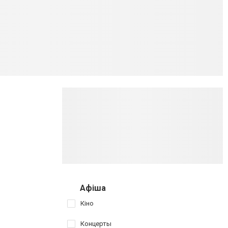
Афіша
Кіно
Концерты