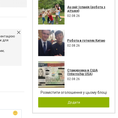
Au pair Іспанія (робота з
дітьми)
02.08.26
ментацією
ж для
Робота в готелях Китаю
02.08.26
ми;
Стажировка в США
(Internship USA)
02.08.26
Розмістити оголошення у цьому блоці
Додати