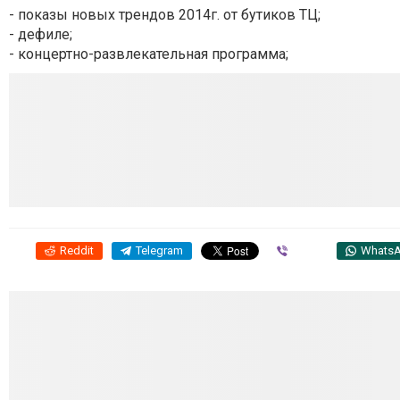
- показы новых трендов 2014г. от бутиков ТЦ;
- дефиле;
- концертно-развлекательная программа;
Reddit
Telegram
Viber
Whats