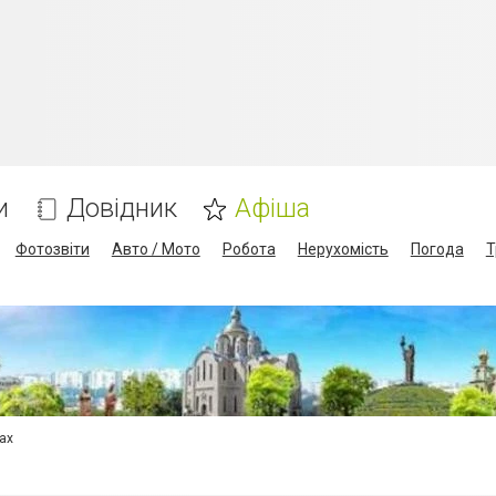
и
Довідник
Афіша
Фотозвіти
Авто / Мото
Робота
Нерухомість
Погода
Т
сах