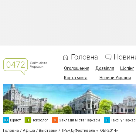
Головна
Новин
Оголошення
Дозвілля
Шопінг
Карта міста
Новини України
Ю
Юрист
П
Психолог
З
Заклади міста Черкаси
Т
Таксі у Черка
Головна
Афіша
Выставки
ТРЕНД-Фестиваль «ТОБІ-2014»