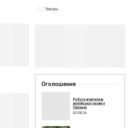
Театры
Оголошення
Робота вчителем
англійської мови у
Таїланді
02.08.26