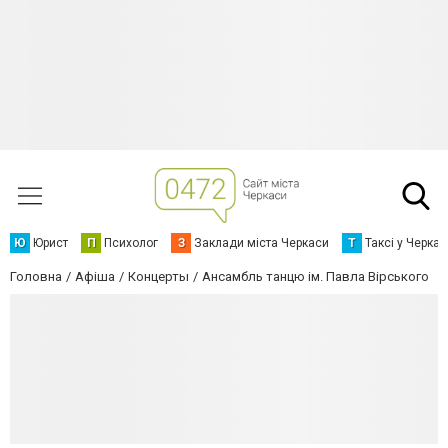
Ю
Юрист
П
Психолог
З
Заклади міста Черкаси
Т
Таксі у Черка
Головна
Афіша
Концерты
Ансамбль танцю ім. Павла Вірського