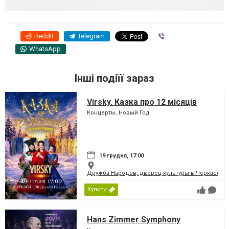
Reddit
Telegram
Viber
WhatsApp
Інші подіїї зараз
Virsky. Казка про 12 місяців
Концерты, Новый Год
19 грудня, 17:00
Дружба Народов, дворец культуры в Черкассах
Купити
Hans Zimmer Symphony