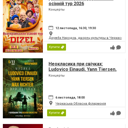
осінній тур 2026
Концерты
12 листопада, 16:30, 19:30
Дружба Народов, дворец культуры в Черкассах
Купити
Неокласика при свічках:
Ludovico Einaudi, Yann Tiersen,
Max Richter
Концерты
6 листопада, 18:00
Черкаська Обласна філармонія
Купити