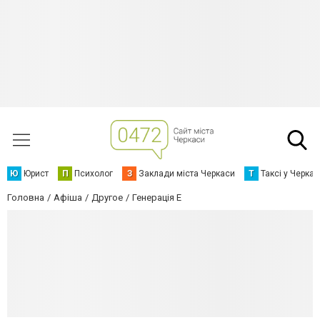
Ю
Юрист
П
Психолог
З
Заклади міста Черкаси
Т
Таксі у Черка
Головна
Афіша
Другое
Генерація Е