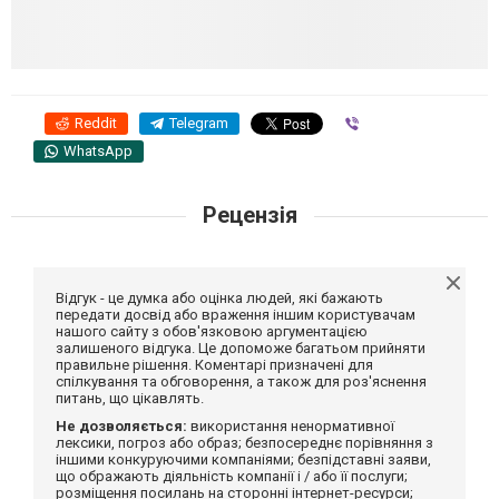
Reddit
Telegram
Viber
WhatsApp
Рецензія
Відгук - це думка або оцінка людей, які бажають
передати досвід або враження іншим користувачам
нашого сайту з обов'язковою аргументацією
залишеного відгука. Це допоможе багатьом прийняти
правильне рішення. Коментарі призначені для
спілкування та обговорення, а також для роз'яснення
питань, що цікавлять.
Не дозволяється:
використання ненормативної
лексики, погроз або образ; безпосереднє порівняння з
іншими конкуруючими компаніями; безпідставні заяви,
що ображають діяльність компанії і / або її послуги;
розміщення посилань на сторонні інтернет-ресурси;