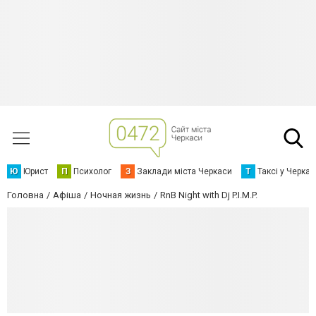
Ю
Юрист
П
Психолог
З
Заклади міста Черкаси
Т
Таксі у Черка
Головна
Афіша
Ночная жизнь
RnB Night with Dj P.I.M.P.