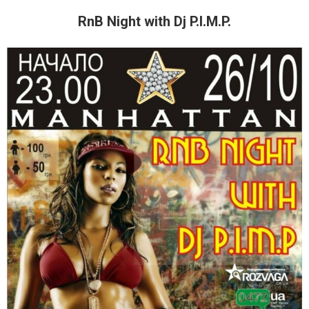
RnB Night with Dj P.I.M.P.