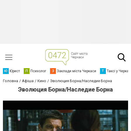
Ю
Юрист
П
Психолог
З
Заклади міста Черкаси
Т
Таксі у Черка
Головна
Афіша
Кино
Эволюция Борна/Наследие Борна
Эволюция Борна/Наследие Борна