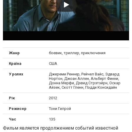
Жанр
боевик, триллер, приключения
Країна
США
У ролях
Джереми Реннер, Рейчел Вайс, Эдвард
Нортон, Джоан Аллен, Альберт Финни,
Донна Мерфи, Дэвид Стрэтэйрн, Оскар
Айзек, Скотт Гленн, Пэдди Консидайн
Рік
2012
Режисер
Тони Гилрой
Час
135
Фильм является продолжением событий известной