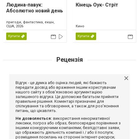
Людина-павук:
Кінець Оук- Стріт
Абсолютно новий день
пригоди, фантастика, екшн,
США, 2026
Кино
Купити
Купити
Рецензія
Відгук - це думка або оцінка людей, які бажають
передати досвід або враження іншим користувачам
нашого сайту з обов'язковою аргументацією
залишеного відгука. Це допоможе багатьом прийняти
правильне рішення. Коментарі призначені для
спілкування та обговорення, а також для роз'яснення
питань, що цікавлять.
Не дозволяється:
використання ненормативної
лексики, погроз або образ; безпосереднє порівняння з
іншими конкуруючими компаніями; безпідставні заяви,
що ображають діяльність компанії і / або її послуги;
розміщення посилань на сторонні інтернет-ресурси;